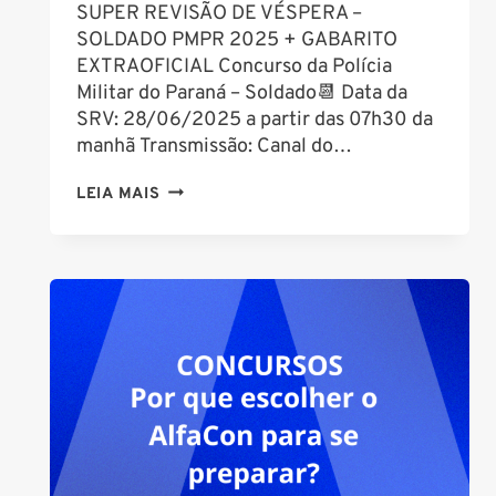
SUPER REVISÃO DE VÉSPERA –
SOLDADO PMPR 2025 + GABARITO
EXTRAOFICIAL Concurso da Polícia
Militar do Paraná – Soldado📆 Data da
SRV: 28/06/2025 a partir das 07h30 da
manhã Transmissão: Canal do…
AULÃO
LEIA MAIS
DE
VÉSPERA
CONCURSO
PM
PR
SOLDADO
SRV
PM
PR