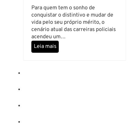
s
s
Para quem tem o sonho de
ã
conquistar o distintivo e mudar de
o
vida pelo seu próprio mérito, o
O
cenário atual das carreiras policiais
r
acendeu um…
g
D
Leia mais
a
é
n
f
i
i
z
c
a
i
d
t
o
n
r
a
a
P
F
o
o
l
r
í