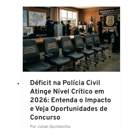
A
c
M
u
A
r
R
s
$
o
4
P
3
C
M
P
I
A
L
2
!
0
2
Déficit na Polícia Civil
6
Atinge Nível Crítico em
:
2026: Entenda o Impacto
C
e Veja Oportunidades de
o
m
Concurso
i
Por
Julian Quintanilha