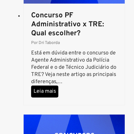
C
E
Concurso PF
B
R
Administrativo x TRE:
A
Qual escolher?
S
Por
Dri Taborda
P
E
Está em dúvida entre o concurso de
Agente Administrativo da Polícia
Federal e o de Técnico Judiciário do
TRE? Veja neste artigo as principais
diferenças,…
C
Leia mais
o
n
c
u
r