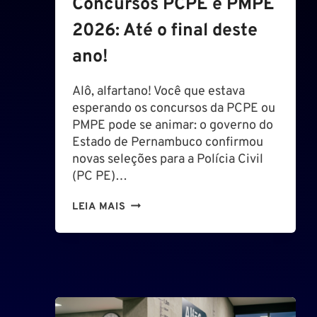
Concursos PCPE e PMPE
2026: Até o final deste
ano!
Alô, alfartano! Você que estava
esperando os concursos da PCPE ou
PMPE pode se animar: o governo do
Estado de Pernambuco confirmou
novas seleções para a Polícia Civil
(PC PE)…
C
LEIA MAIS
O
N
C
U
R
S