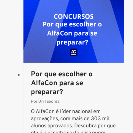
L
o
H
S
O
O
R
U
E
+
S
9
m
.
a
0
t
?
e
r
Por que escolher o
i
AlfaCon para se
a
preparar?
i
s
Por
Dri Taborda
d
O AlfaCon é líder nacional em
e
aprovações, com mais de 303 mil
e
alunos aprovados. Descubra por que
s