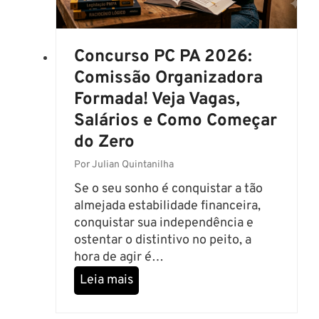
I
N
E
Concurso PC PA 2026:
N
T
Comissão Organizadora
E
Formada! Veja Vagas,
!
Salários e Como Começar
S
do Zero
A
L
Por
Julian Quintanilha
Á
Se o seu sonho é conquistar a tão
R
almejada estabilidade financeira,
I
conquistar sua independência e
O
ostentar o distintivo no peito, a
S
hora de agir é…
C
H
C
Leia mais
E
o
G
n