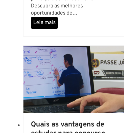
Descubra as melhores
oportunidades de…
G
Leia mais
u
i
a
d
o
s
p
r
i
n
c
i
p
a
Quais as vantagens de
i