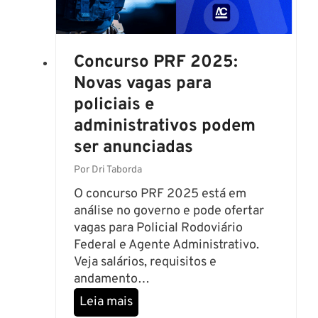
Z
2
n
e
0
d
r
2
a
o
5
o
Concurso PRF 2025:
:
I
Novas vagas para
P
m
policiais e
o
p
administrativos podem
l
a
i
c
ser anunciadas
c
t
Por
Dri Taborda
i
o
a
e
O concurso PRF 2025 está em
l
V
análise no governo e pode ofertar
e
e
vagas para Policial Rodoviário
P
j
Federal e Agente Administrativo.
R
a
Veja salários, requisitos e
F
O
andamento…
A
p
C
Leia mais
D
o