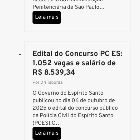
e
Penitenciária de São Paulo…
a
C
Leia mais
d
o
m
n
i
c
n
u
i
Edital do Concurso PC ES:
r
s
s
1.052 vagas e salário de
t
o
R$ 8.539,34
r
P
a
Por
Dri Taborda
o
t
l
O Governo do Espírito Santo
i
í
publicou no dia 06 de outubro de
v
c
2025 o edital do concurso público
o
i
da Polícia Civil do Espírito Santo
s
a
(PCES).O…
p
P
o
E
Leia mais
e