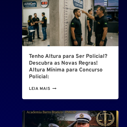
O
S
P
C
P
E
E
P
Tenho Altura para Ser Policial?
M
Descubra as Novas Regras!
P
Altura Mínima para Concurso
E
Policial:
2
0
T
LEIA MAIS
2
E
6
N
:
H
A
O
T
A
É