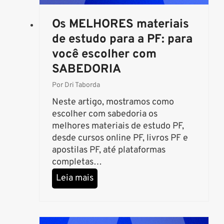
a
c
Os MELHORES materiais
o
n
de estudo para a PF: para
c
você escolher com
u
SABEDORIA
r
s
Por
Dri Taborda
o
Neste artigo, mostramos como
p
escolher com sabedoria os
ú
melhores materiais de estudo PF,
b
desde cursos online PF, livros PF e
l
apostilas PF, até plataformas
i
completas…
c
O
Leia mais
o
s
p
M
e
E
l