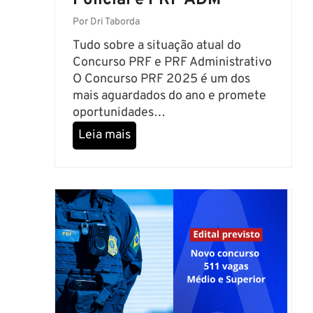
Policial e PRF ADM
l
r
C
Por
Dri Taborda
i
r
o
Tudo sobre a situação atual do
í
s
Concurso PRF e PRF Administrativo
t
e
O Concurso PRF 2025 é um dos
i
C
mais aguardados do ano e promete
c
o
oportunidades…
o
m
C
e
Leia mais
o
o
m
C
n
2
o
c
0
m
u
2
e
r
6
ç
s
:
a
o
E
r
P
n
d
R
t
o
F
e