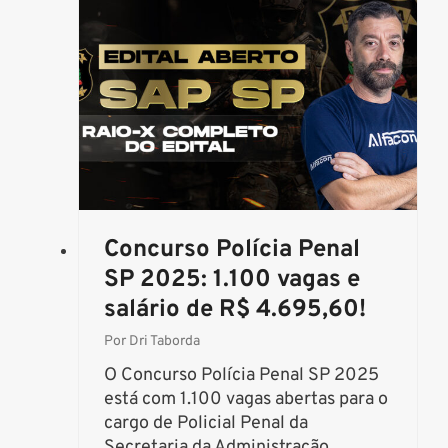
s
s
o
v
a
g
a
s
p
a
r
a
Concurso Polícia Penal
p
o
SP 2025: 1.100 vagas e
l
salário de R$ 4.695,60!
i
Por
Dri Taborda
c
i
O Concurso Polícia Penal SP 2025
a
está com 1.100 vagas abertas para o
i
cargo de Policial Penal da
s
Secretaria da Administração