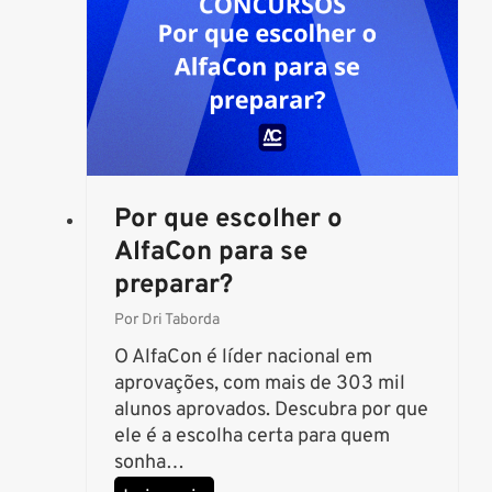
s
o
P
F
A
d
m
i
n
Por que escolher o
i
AlfaCon para se
s
preparar?
t
r
Por
Dri Taborda
a
O AlfaCon é líder nacional em
t
aprovações, com mais de 303 mil
i
alunos aprovados. Descubra por que
v
ele é a escolha certa para quem
o
sonha…
x