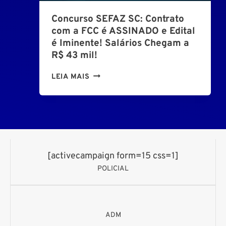
R
D
G
M
Concurso SEFAZ SC: Contrato
A
R
A
com a FCC é ASSINADO e Edital
D
A
D
é Iminente! Salários Chegam a
E
S
O
R$ 43 mil!
S
!
E
A
A
C
LEIA MAIS
M
L
L
O
D
V
T
N
I
A
U
C
R
D
R
U
E
O
A
R
I
R
M
S
T
[activecampaign form=15 css=1]
(
Í
O
O
G
POLICIAL
N
S
C
I
E
M
M
F
S
A
A
ADM
A
P
Z