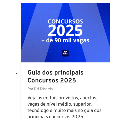
C
o
n
p
a
r
a
s
e
p
r
Guia dos principais
e
p
Concursos 2025
a
Por
Dri Taborda
r
a
Veja os editais previstos, abertos,
r
vagas de nível médio, superior,
?
tecnólogo e muito mais no guia dos
principais concursos 2025