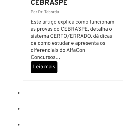
CEBRASPE
f
a
Por
Dri Taborda
C
Este artigo explica como funcionam
o
as provas do CEBRASPE, detalha o
n
sistema CERTO/ERRADO, dá dicas
p
de como estudar e apresenta os
a
diferenciais do AlfaCon
r
Concursos…
a
C
Leia mais
s
o
e
m
p
o
r
f
e
u
p
n
a
c
r
i
a
o
r