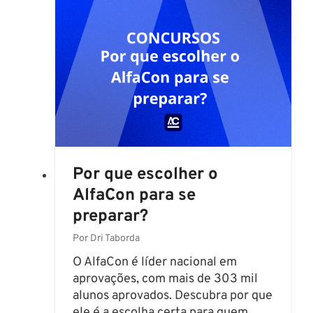
:
s
1
e
.
s
0
a
5
l
2
á
v
r
a
i
g
o
a
d
Por que escolher o
s
e
e
AlfaCon para se
R
s
preparar?
$
a
4
Por
Dri Taborda
l
.
á
O AlfaCon é líder nacional em
6
r
aprovações, com mais de 303 mil
9
i
alunos aprovados. Descubra por que
5
o
ele é a escolha certa para quem