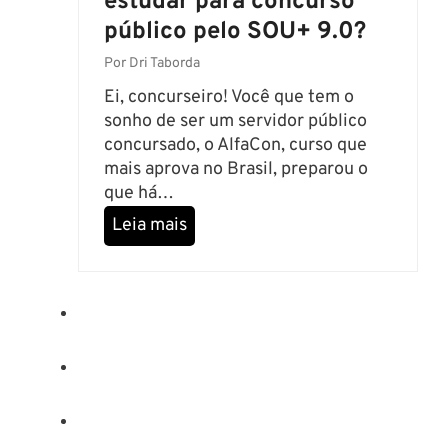
estudar para concurso
s
público pelo SOU+ 9.0?
C
o
Por
Dri Taborda
n
Ei, concurseiro! Você que tem o
c
sonho de ser um servidor público
u
concursado, o AlfaCon, curso que
r
mais aprova no Brasil, preparou o
s
que há…
o
Q
Leia mais
s
u
2
a
0
i
2
s
5
a
s
v
a
n