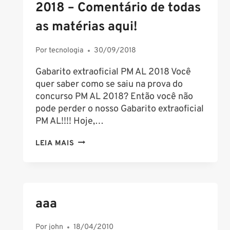
2018 – Comentário de todas
as matérias aqui!
Por
tecnologia
30/09/2018
Gabarito extraoficial PM AL 2018 Você
quer saber como se saiu na prova do
concurso PM AL 2018? Então você não
pode perder o nosso Gabarito extraoficial
PM AL!!!! Hoje,…
GABARITO
LEIA MAIS
EXTRAOFICIAL
PM
AL
2018
aaa
–
COMENTÁRIO
Por
john
18/04/2010
DE