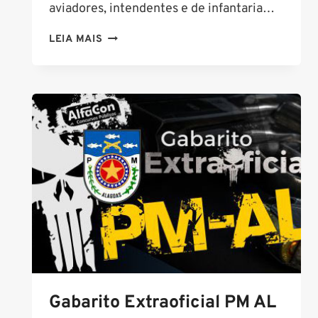
aviadores, intendentes e de infantaria…
CONCURSO
LEIA MAIS
FAB:
SAIU
EDITAL
COM
70
VAGAS
PARA
NÍVEL
MÉDIO
Gabarito Extraoficial PM AL