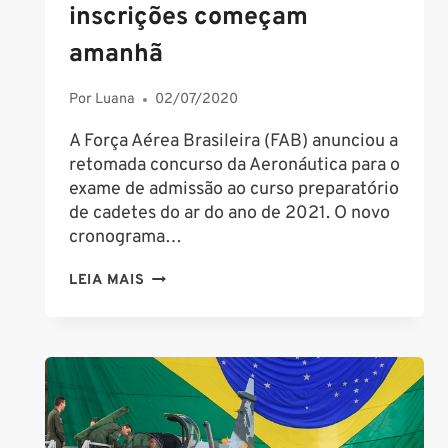
inscrições começam
amanhã
Por
Luana
02/07/2020
A Força Aérea Brasileira (FAB) anunciou a
retomada concurso da Aeronáutica para o
exame de admissão ao curso preparatório
de cadetes do ar do ano de 2021. O novo
cronograma…
CONCURSO
LEIA MAIS
AERONÁUTICA
PARA
CADETES
DO
AR
É
RETOMADO;