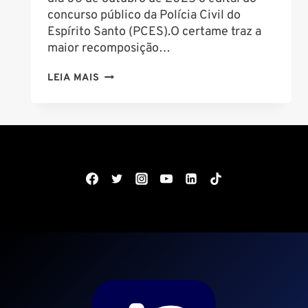
concurso público da Polícia Civil do
Espírito Santo (PCES).O certame traz a
maior recomposição…
EDITAL
LEIA MAIS
DO
CONCURSO
PC
ES:
1.052
VAGAS
E
SALÁRIO
DE
R$
8.539,34