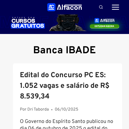
Pular
para
o
Conteúdo
Banca IBADE
Edital do Concurso PC ES:
1.052 vagas e salário de R$
8.539,34
Por
Dri Taborda
06/10/2025
O Governo do Espírito Santo publicou no
dia 06 de outubro de 2025 o edital do