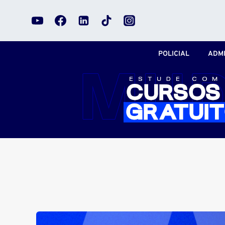
Pular
para
o
Conteúdo
POLICIAL
ADMI