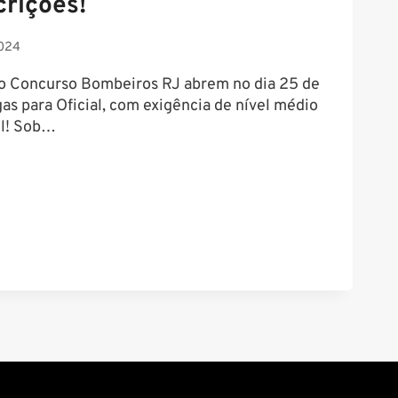
crições!
024
 o Concurso Bombeiros RJ abrem no dia 25 de
gas para Oficial, com exigência de nível médio
il! Sob…
O
OS
ÃO
ES!