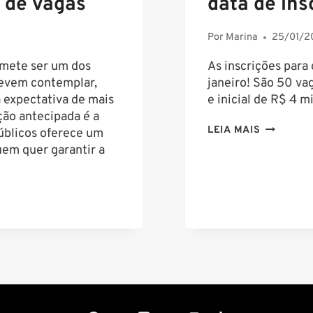
 de vagas
data de ins
Por
Marina
25/01/2
mete ser um dos
As inscrições para
devem contemplar,
janeiro! São 50 va
 expectativa de mais
e inicial de R$ 4 m
ão antecipada é a
CONCURS
LEIA MAIS
úblicos oferece um
BOMBEIR
em quer garantir a
RJ:
ALTERAÇ
NA
DATA
DE
INSCRIÇÕ