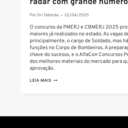
radar com grande número
Por
Dri Taborda
22/04/2025
O concurso da PMERJ e CBMERJ 2025 pro
maiores já realizados no estado. As vagas 
principalmente, o cargo de Soldado, mas há
funções no Corpo de Bombeiros. A preparaç
chave do sucesso, e o AlfaCon Concursos P
dos melhores materiais do mercado para qu
aprovação.
PMERJ
LEIA MAIS
E
CBMERJ
2025:
CONCURSOS
NO
RADAR