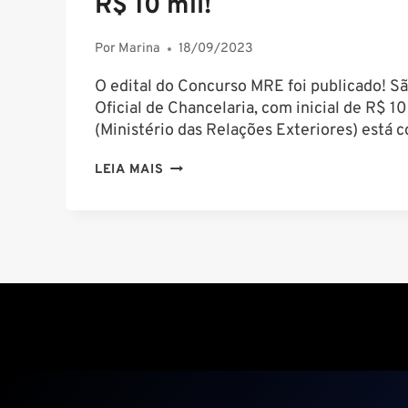
R$ 10 mil!
Por
Marina
18/09/2023
O edital do Concurso MRE foi publicado! S
Oficial de Chancelaria, com inicial de R$ 
(Ministério das Relações Exteriores) está
CONCURSO
LEIA MAIS
MRE:
SAIU
EDITAL!
INICIAL
DE
R$
10
MIL!