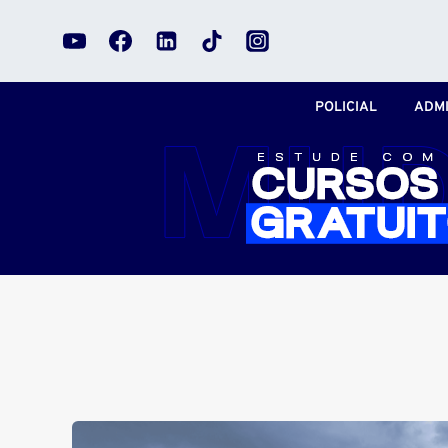
Pular
para
o
Conteúdo
POLICIAL
ADMI