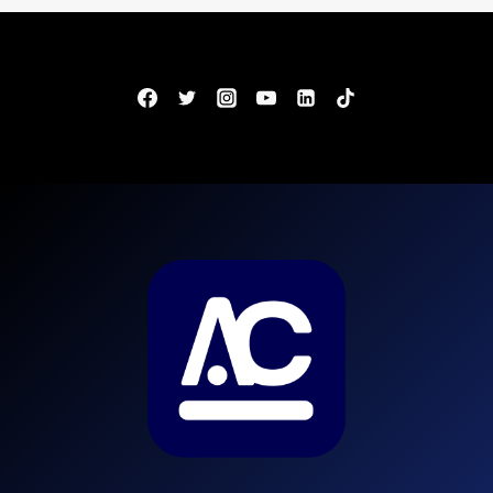
SAIU
EDITAL!
SÃO
155
VAGAS!