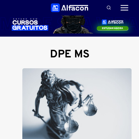
Pular
para
o
Conteúdo
DPE MS