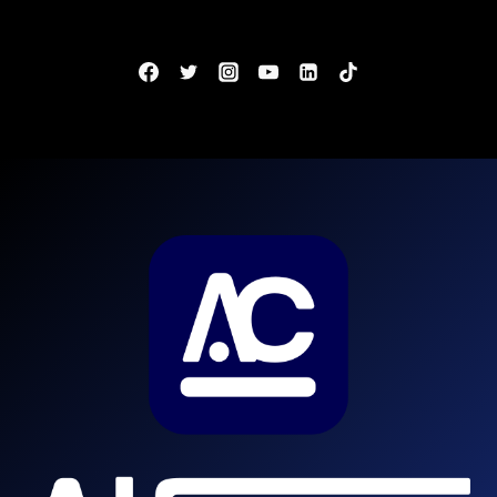
VITÓRIA
–
ES:
BANCA
DEFINIDA!