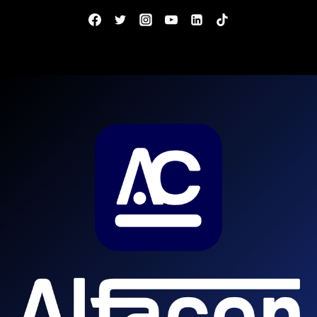
R$
5
MIL!