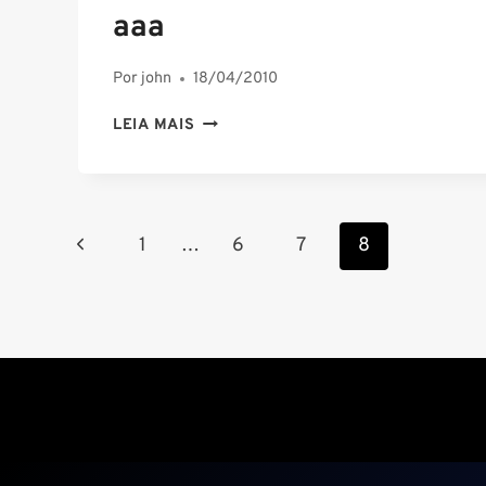
aaa
Por
john
18/04/2010
AAA
LEIA MAIS
Navegação
Página
1
…
6
7
8
da
Anterior
Página