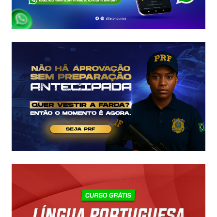
E
COMO
COMEÇAR
DO
ZERO