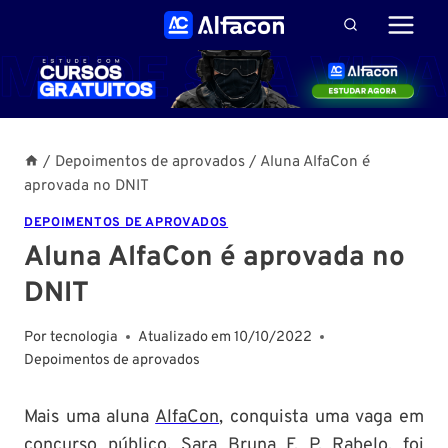
Pular
para
o
Conteúdo
/
Depoimentos de aprovados
/
Aluna AlfaCon é
aprovada no DNIT
DEPOIMENTOS DE APROVADOS
Aluna AlfaCon é aprovada no
DNIT
Por
tecnologia
Atualizado em
10/10/2022
Depoimentos de aprovados
Mais uma aluna
AlfaCon
, conquista uma vaga em
concurso público. Sara Bruna F. P. Rabelo, foi