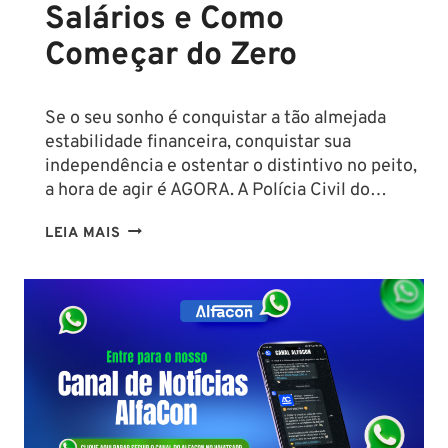
Salários e Como
Começar do Zero
Se o seu sonho é conquistar a tão almejada
estabilidade financeira, conquistar sua
independência e ostentar o distintivo no peito,
a hora de agir é AGORA. A Polícia Civil do…
CONCURSO
LEIA MAIS
PC
PA
2026:
COMISSÃO
ORGANIZADORA
FORMADA!
VEJA
VAGAS,
SALÁRIOS