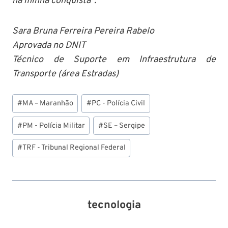
na minha conquista”.
Sara Bruna Ferreira Pereira Rabelo
Aprovada no DNIT
Técnico de Suporte em Infraestrutura de
Transporte (área Estradas)
Tags
#
MA – Maranhão
#
PC - Polícia Civil
do
Post:
#
PM - Polícia Militar
#
SE – Sergipe
#
TRF - Tribunal Regional Federal
tecnologia