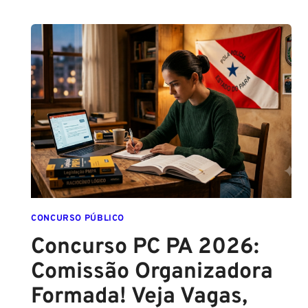
SEFAZ
SC:
CONTRATO
COM
A
FCC
É
ASSINADO
E
EDITAL
É
IMINENTE!
SALÁRIOS
CHEGAM
CONCURSO PÚBLICO
A
Concurso PC PA 2026:
R$
Comissão Organizadora
43
MIL!
Formada! Veja Vagas,