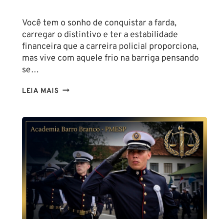
Você tem o sonho de conquistar a farda,
carregar o distintivo e ter a estabilidade
financeira que a carreira policial proporciona,
mas vive com aquele frio na barriga pensando
se…
TENHO
LEIA MAIS
ALTURA
PARA
SER
POLICIAL?
DESCUBRA
AS
NOVAS
REGRAS!
ALTURA
MÍNIMA