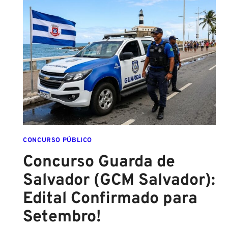
CADETE
SAI
DA
ESCOLA
FORMADO
EM
DIREITO
CONCURSO PÚBLICO
Concurso Guarda de
Salvador (GCM Salvador):
Edital Confirmado para
Setembro!