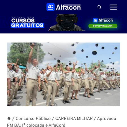
Pular
para
o
Conteúdo
/
Concurso Público
/
CARREIRA MILITAR
/
Aprovado
PM BA: 1° colocada é AlfaCon!