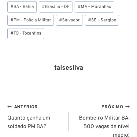
Tags
#
BA - Bahia
#
Brasília - DF
#
MA – Maranhão
do
Post:
#
PM - Polícia Militar
#
Salvador
#
SE – Sergipe
#
TO - Tocantins
taisesilva
Navegação
ANTERIOR
PRÓXIMO
de
Quanto ganha um
Bombeiro Militar BA:
soldado PM BA?
500 vagas de nível
Post
médio!