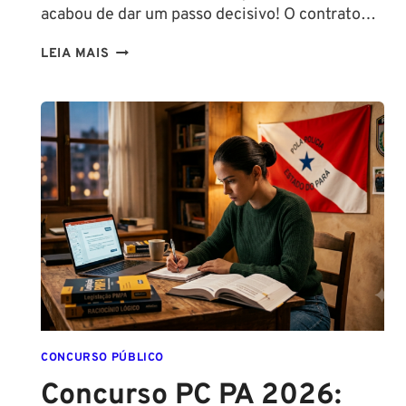
acabou de dar um passo decisivo! O contrato…
CONCURSO
LEIA MAIS
SEFAZ
SC:
CONTRATO
COM
A
FCC
É
ASSINADO
E
EDITAL
É
IMINENTE!
SALÁRIOS
CHEGAM
CONCURSO PÚBLICO
A
Concurso PC PA 2026:
R$