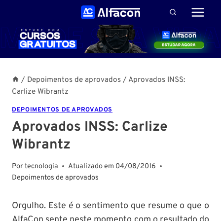
Pular
para
o
Conteúdo
/
Depoimentos de aprovados
/
Aprovados INSS:
Carlize Wibrantz
DEPOIMENTOS DE APROVADOS
Aprovados INSS: Carlize
Wibrantz
Por
tecnologia
Atualizado em
04/08/2016
Depoimentos de aprovados
Orgulho. Este é o sentimento que resume o que o
AlfaCon sente neste momento com o
resultado do