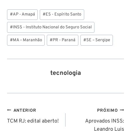
Tags
#
AP - Amapá
#
ES - Espírito Santo
do
Post:
#
INSS - Instituto Nacional do Seguro Social
#
MA – Maranhão
#
PR - Paraná
#
SE – Sergipe
tecnologia
Navegação
ANTERIOR
PRÓXIMO
de
TCM RJ: edital aberto!
Aprovados INSS:
Leandro Luis