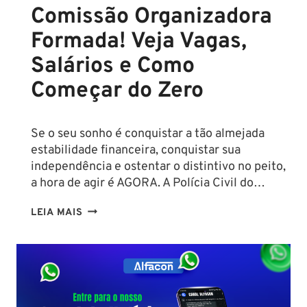
Comissão Organizadora
43
MIL!
Formada! Veja Vagas,
Salários e Como
Começar do Zero
Se o seu sonho é conquistar a tão almejada
estabilidade financeira, conquistar sua
independência e ostentar o distintivo no peito,
a hora de agir é AGORA. A Polícia Civil do…
CONCURSO
LEIA MAIS
PC
PA
2026:
COMISSÃO
ORGANIZADORA