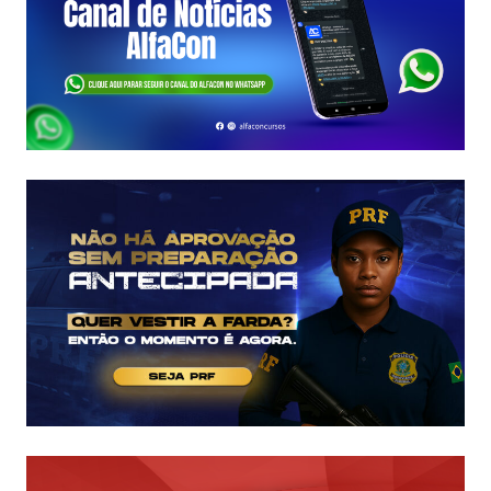
FORMADA!
VEJA
VAGAS,
SALÁRIOS
E
COMO
COMEÇAR
DO
ZERO