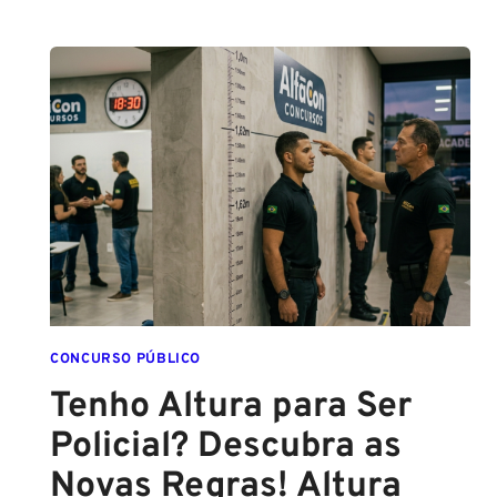
PCPE
E
PMPE
2026:
ATÉ
O
FINAL
DESTE
ANO!
CONCURSO PÚBLICO
Tenho Altura para Ser
Policial? Descubra as
Novas Regras! Altura