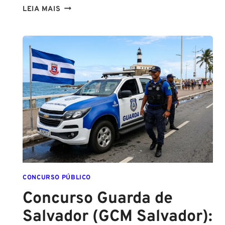
NA
LEIA MAIS
PMESP,
O
CADETE
SAI
DA
ESCOLA
FORMADO
EM
DIREITO
CONCURSO PÚBLICO
Concurso Guarda de
Salvador (GCM Salvador):