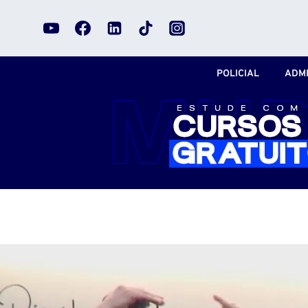
Pular
para
o
Conteúdo
POLICIAL
ADMI