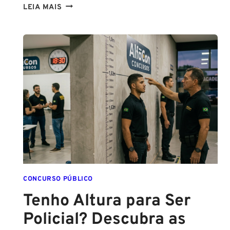
CONCURSOS
LEIA MAIS
PCPE
E
PMPE
2026:
ATÉ
O
FINAL
DESTE
ANO!
CONCURSO PÚBLICO
Tenho Altura para Ser
Policial? Descubra as