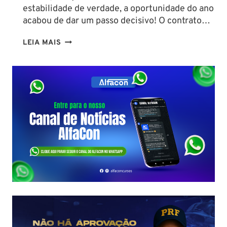
estabilidade de verdade, a oportunidade do ano
acabou de dar um passo decisivo! O contrato…
CONCURSO
LEIA MAIS
SEFAZ
SC:
CONTRATO
COM
A
FCC
É
ASSINADO
E
EDITAL
É
IMINENTE!
SALÁRIOS
CHEGAM
A