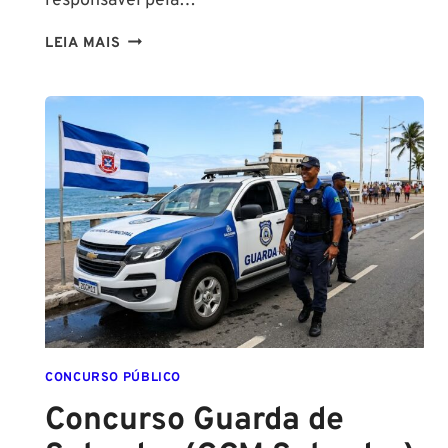
responsável pela…
NA
LEIA MAIS
PMESP,
O
CADETE
SAI
DA
ESCOLA
FORMADO
EM
DIREITO
CONCURSO PÚBLICO
Concurso Guarda de