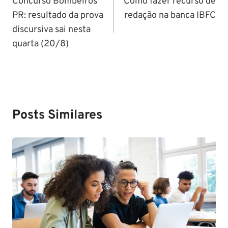
de
Concurso Bombeiros
Como fazer recurso de
PR: resultado da prova
redação na banca IBFC
Post
discursiva sai nesta
quarta (20/8)
Posts Similares