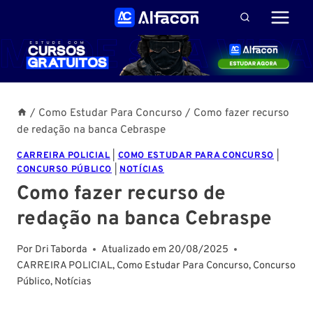
Pular
para
o
Conteúdo
/
Como Estudar Para Concurso
/
Como fazer recurso
de redação na banca Cebraspe
CARREIRA POLICIAL
|
COMO ESTUDAR PARA CONCURSO
|
CONCURSO PÚBLICO
|
NOTÍCIAS
Como fazer recurso de
redação na banca Cebraspe
Por
Dri Taborda
Atualizado em
20/08/2025
CARREIRA POLICIAL
,
Como Estudar Para Concurso
,
Concurso
Público
,
Notícias