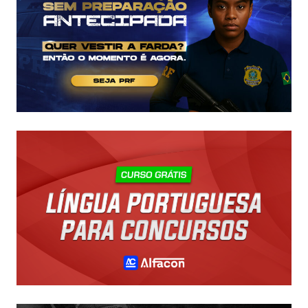
R$
43
MIL!