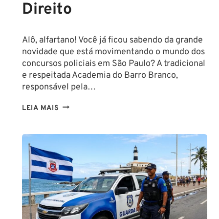
Direito
Alô, alfartano! Você já ficou sabendo da grande
novidade que está movimentando o mundo dos
concursos policiais em São Paulo? A tradicional
e respeitada Academia do Barro Branco,
responsável pela…
NA
LEIA MAIS
PMESP,
O
CADETE
SAI
DA
ESCOLA
FORMADO
EM
DIREITO