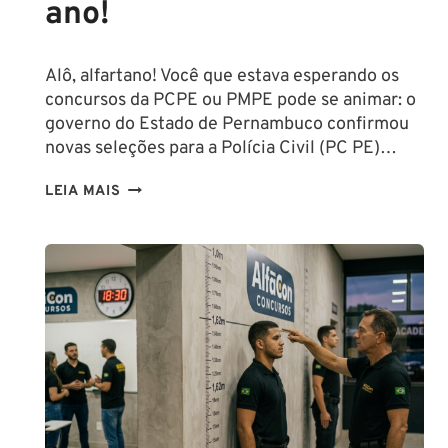
ano!
Alô, alfartano! Você que estava esperando os
concursos da PCPE ou PMPE pode se animar: o
governo do Estado de Pernambuco confirmou
novas seleções para a Polícia Civil (PC PE)…
CONCURSOS
LEIA MAIS
PCPE
E
PMPE
2026:
ATÉ
O
FINAL
DESTE
ANO!