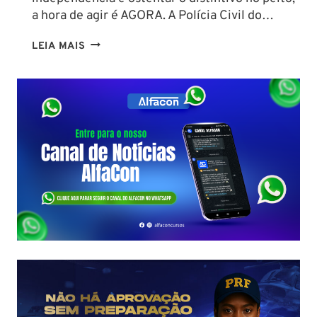
a hora de agir é AGORA. A Polícia Civil do…
CONCURSO
LEIA MAIS
PC
PA
2026:
COMISSÃO
ORGANIZADORA
FORMADA!
VEJA
VAGAS,
SALÁRIOS
E
COMO
COMEÇAR
DO
ZERO