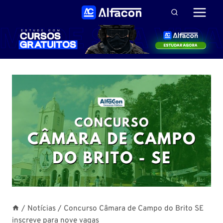
Pular
para
o
Conteúdo
/
Notícias
/
Concurso Câmara de Campo do Brito SE
inscreve para nove vagas