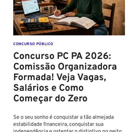
ASSINADO
E
EDITAL
É
IMINENTE!
SALÁRIOS
CHEGAM
CONCURSO PÚBLICO
A
Concurso PC PA 2026:
R$
Comissão Organizadora
43
MIL!
Formada! Veja Vagas,
Salários e Como
Começar do Zero
Se o seu sonho é conquistar a tão almejada
estabilidade financeira, conquistar sua
independência e ostentar o distintivo no peito,