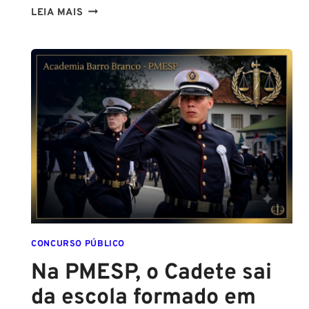
TENHO
LEIA MAIS
ALTURA
PARA
SER
POLICIAL?
DESCUBRA
AS
NOVAS
REGRAS!
ALTURA
MÍNIMA
PARA
CONCURSO
POLICIAL:
CONCURSO PÚBLICO
Na PMESP, o Cadete sai
da escola formado em