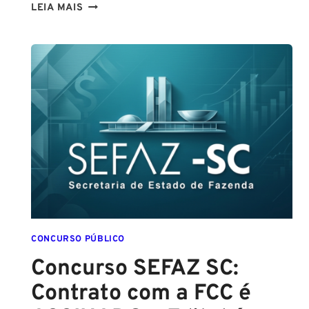
CONCURSO
LEIA MAIS
GUARDA
DE
SALVADOR
(GCM
SALVADOR):
EDITAL
CONFIRMADO
PARA
SETEMBRO!
CONCURSO PÚBLICO
Concurso SEFAZ SC:
Contrato com a FCC é