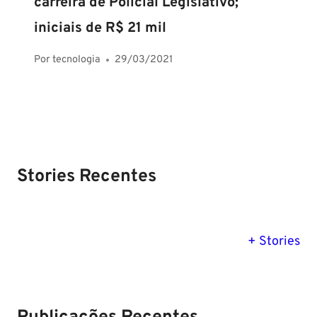
carreira de Policial Legislativo;
iniciais de R$ 21 mil
Por
tecnologia
29/03/2021
Stories Recentes
PM SE tem
Concurso
Concurso 
previsão para
Polícia Federal:
MG: descu
+ Stories
Setembro de
saiba tudo
tudo sobre
2024
sobre!
edital para
Soldado!