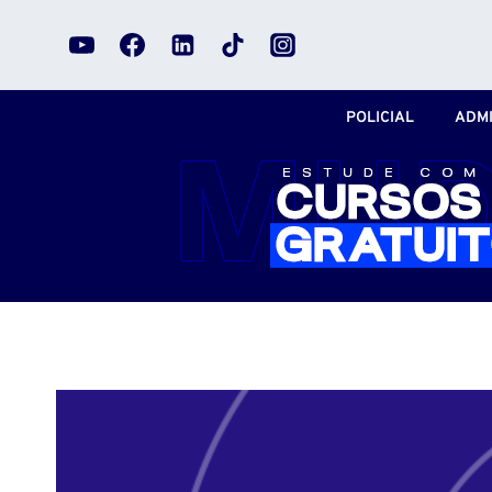
Pular
para
o
Conteúdo
POLICIAL
ADMI