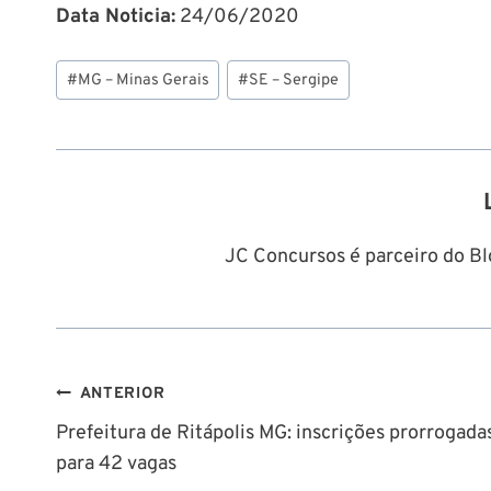
Data Noticia:
24/06/2020
Tags
#
MG – Minas Gerais
#
SE – Sergipe
do
Post:
JC Concursos é parceiro do Blo
Navegação
ANTERIOR
Prefeitura de Ritápolis MG: inscrições prorrogada
de
para 42 vagas