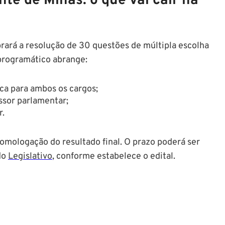
e de Minas: o que vai cair na
brará a resolução de 30 questões de múltipla escolha
 programático abrange:
ca para ambos os cargos;
ssor parlamentar;
r.
 homologação do resultado final. O prazo poderá ser
 do
Legislativo
, conforme estabelece o edital.