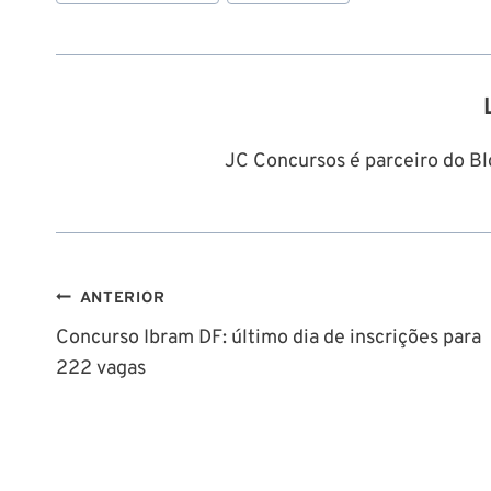
do
Post:
JC Concursos é parceiro do Blo
Navegação
ANTERIOR
Concurso Ibram DF: último dia de inscrições para
de
222 vagas
Post