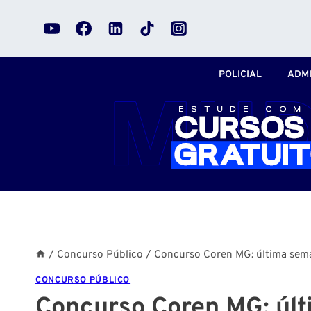
Pular
para
o
Conteúdo
POLICIAL
ADMI
/
Concurso Público
/
Concurso Coren MG: última sema
CONCURSO PÚBLICO
Concurso Coren MG: últ