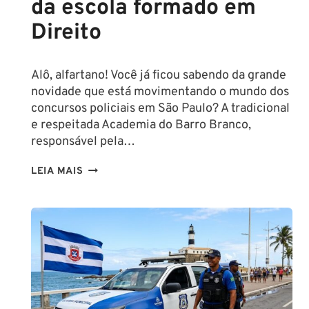
da escola formado em
Direito
Alô, alfartano! Você já ficou sabendo da grande
novidade que está movimentando o mundo dos
concursos policiais em São Paulo? A tradicional
e respeitada Academia do Barro Branco,
responsável pela…
NA
LEIA MAIS
PMESP,
O
CADETE
SAI
DA
ESCOLA
FORMADO
EM