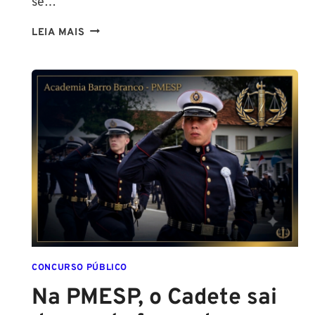
se…
TENHO
LEIA MAIS
ALTURA
PARA
SER
POLICIAL?
DESCUBRA
AS
NOVAS
REGRAS!
ALTURA
MÍNIMA
PARA
CONCURSO
POLICIAL:
CONCURSO PÚBLICO
Na PMESP, o Cadete sai