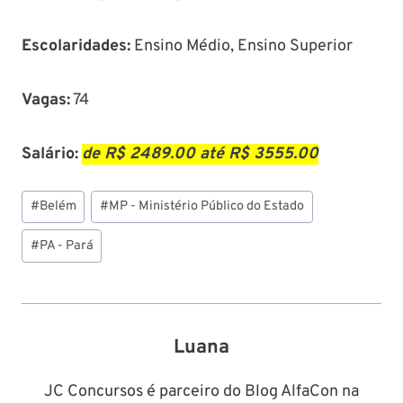
Escolaridades:
Ensino Médio, Ensino Superior
Vagas:
74
Salário:
de R$ 2489.00 até R$ 3555.00
Tags
#
Belém
#
MP - Ministério Público do Estado
do
Post:
#
PA - Pará
Luana
JC Concursos é parceiro do Blog AlfaCon na