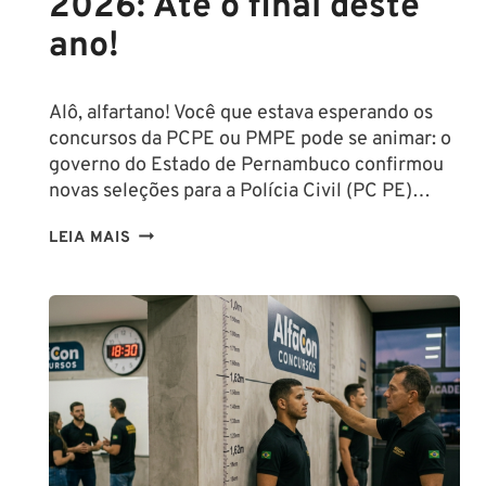
2026: Até o final deste
ano!
Alô, alfartano! Você que estava esperando os
concursos da PCPE ou PMPE pode se animar: o
governo do Estado de Pernambuco confirmou
novas seleções para a Polícia Civil (PC PE)…
CONCURSOS
LEIA MAIS
PCPE
E
PMPE
2026:
ATÉ
O
FINAL
DESTE
ANO!