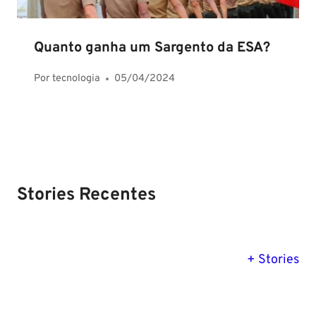
Quanto ganha um Sargento da ESA?
Por
tecnologia
05/04/2024
Stories Recentes
PM SE tem
Concurso
Concurso 
previsão para
Polícia Federal:
MG: descu
+ Stories
Setembro de
saiba tudo
tudo sobre
2024
sobre!
edital para
Soldado!