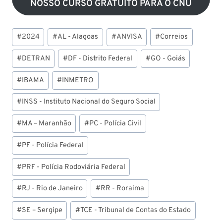
NOSSO CURSO GRATUITO PARA O CNU
Tags
#
2024
#
AL - Alagoas
#
ANVISA
#
Correios
do
Post:
#
DETRAN
#
DF - Distrito Federal
#
GO - Goiás
#
IBAMA
#
INMETRO
#
INSS - Instituto Nacional do Seguro Social
#
MA – Maranhão
#
PC - Polícia Civil
#
PF - Polícia Federal
#
PRF - Polícia Rodoviária Federal
#
RJ - Rio de Janeiro
#
RR - Roraima
#
SE – Sergipe
#
TCE - Tribunal de Contas do Estado