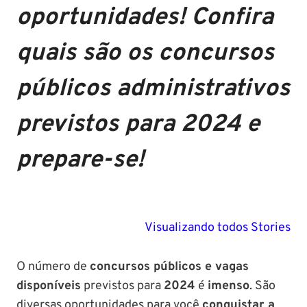
oportunidades! Confira
quais são os concursos
públicos administrativos
previstos para 2024 e
prepare-se!
PM SE tem
Concurso
Concurso 
previsão para
Polícia Federal:
MG: descu
Visualizando todos Stories
Setembro de
saiba tudo
tudo sobre
2024
sobre!
edital para
O número de
concursos públicos e vagas
Soldado!
disponíveis
previstos para
2024
é
imenso
. São
diversas oportunidades para você
conquistar a