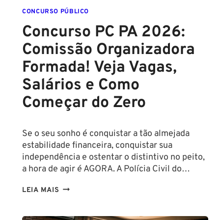
CHEGAM
CONCURSO PÚBLICO
A
Concurso PC PA 2026:
R$
Comissão Organizadora
43
MIL!
Formada! Veja Vagas,
Salários e Como
Começar do Zero
Se o seu sonho é conquistar a tão almejada
estabilidade financeira, conquistar sua
independência e ostentar o distintivo no peito,
a hora de agir é AGORA. A Polícia Civil do…
CONCURSO
LEIA MAIS
PC
PA