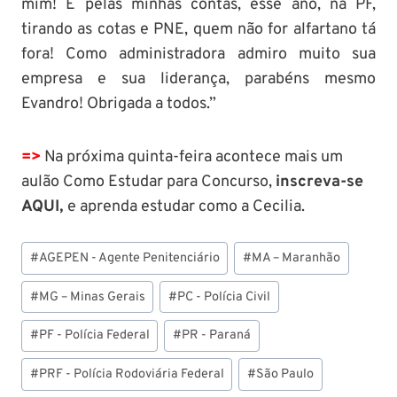
mim! E pelas minhas contas, esse ano, na PF,
tirando as cotas e PNE, quem não for alfartano tá
fora! Como administradora admiro muito sua
empresa e sua liderança, parabéns mesmo
Evandro! Obrigada a todos.”
=>
Na próxima quinta-feira acontece mais um
aulão Como Estudar para Concurso,
inscreva-se
AQUI,
e aprenda estudar como a Cecilia.
Tags
#
AGEPEN - Agente Penitenciário
#
MA – Maranhão
do
Post:
#
MG – Minas Gerais
#
PC - Polícia Civil
#
PF - Polícia Federal
#
PR - Paraná
#
PRF - Polícia Rodoviária Federal
#
São Paulo