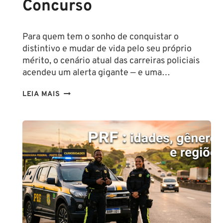
Concurso
Para quem tem o sonho de conquistar o
distintivo e mudar de vida pelo seu próprio
mérito, o cenário atual das carreiras policiais
acendeu um alerta gigante — e uma…
DÉFICIT
LEIA MAIS
NA
POLÍCIA
CIVIL
ATINGE
NÍVEL
CRÍTICO
EM
2026:
ENTENDA
O