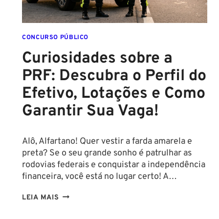
IMPACTO
E
VEJA
OPORTUNIDADES
CONCURSO PÚBLICO
DE
Curiosidades sobre a
CONCURSO
PRF: Descubra o Perfil do
Efetivo, Lotações e Como
Garantir Sua Vaga!
Alô, Alfartano! Quer vestir a farda amarela e
preta? Se o seu grande sonho é patrulhar as
rodovias federais e conquistar a independência
financeira, você está no lugar certo! A…
CURIOSIDADES
LEIA MAIS
SOBRE