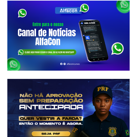
A
PRF:
DESCUBRA
O
PERFIL
DO
EFETIVO,
LOTAÇÕES
E
COMO
GARANTIR
SUA
VAGA!