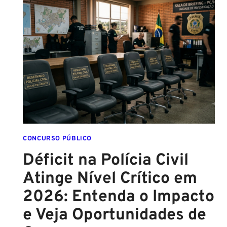
2026:
COMISSÃO
ORGANIZADORA
FORMADA!
VEJA
VAGAS,
SALÁRIOS
E
COMO
COMEÇAR
DO
ZERO
CONCURSO PÚBLICO
Déficit na Polícia Civil
Atinge Nível Crítico em
2026: Entenda o Impacto
e Veja Oportunidades de