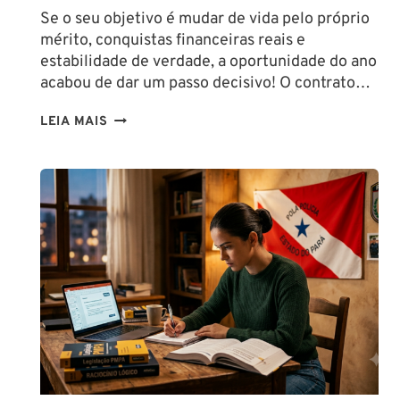
Se o seu objetivo é mudar de vida pelo próprio
mérito, conquistas financeiras reais e
estabilidade de verdade, a oportunidade do ano
acabou de dar um passo decisivo! O contrato…
CONCURSO
LEIA MAIS
SEFAZ
SC:
CONTRATO
COM
A
FCC
É
ASSINADO
E
EDITAL
É
IMINENTE!
SALÁRIOS