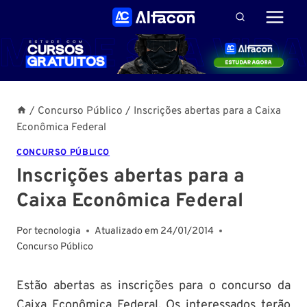
Pular
para
o
Conteúdo
/
Concurso Público
/
Inscrições abertas para a Caixa
Econômica Federal
CONCURSO PÚBLICO
Inscrições abertas para a
Caixa Econômica Federal
Por
tecnologia
Atualizado em
24/01/2014
Concurso Público
Estão abertas as inscrições para o concurso da
Caixa Econômica Federal
. Os interessados terão