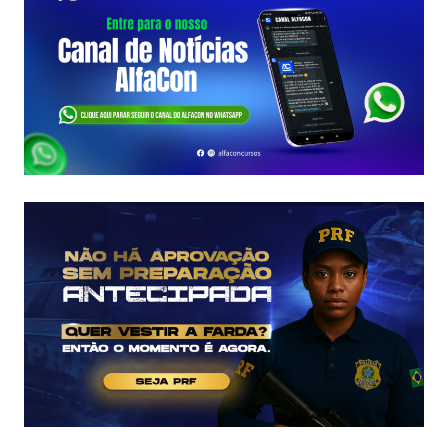
A
FCC
É
ASSINADO
E
EDITAL
É
IMINENTE!
SALÁRIOS
CHEGAM
A
R$
43
MIL!