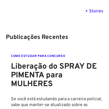
PM SE tem
Concurso
Concurso 
previsão para
Polícia Federal:
MG: descu
+ Stories
Setembro de
saiba tudo
tudo sobre
2024
sobre!
edital para
Soldado!
Publicações Recentes
COMO ESTUDAR PARA CONCURSO
Liberação do SPRAY DE
PIMENTA para
MULHERES
Se você está estudando para a carreira policial,
sabe que manter-se atualizado sobre as