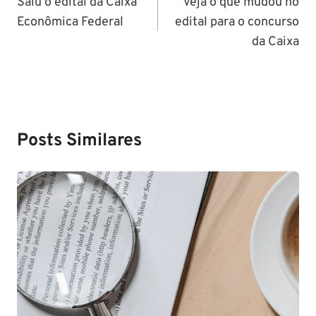
de
Saiu o edital da Caixa
Veja o que mudou no
Econômica Federal
edital para o concurso
Post
da Caixa
Posts Similares