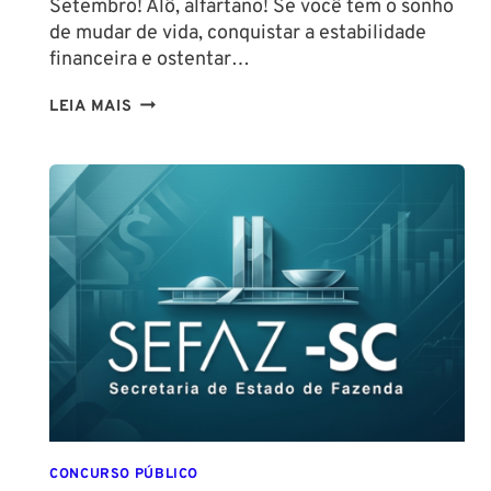
Setembro! Alô, alfartano! Se você tem o sonho
de mudar de vida, conquistar a estabilidade
financeira e ostentar…
CONCURSO
LEIA MAIS
GUARDA
DE
SALVADOR
(GCM
SALVADOR):
EDITAL
CONFIRMADO
PARA
SETEMBRO!
CONCURSO PÚBLICO