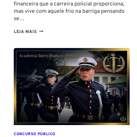
financeira que a carreira policial proporciona,
mas vive com aquele frio na barriga pensando
se…
TENHO
LEIA MAIS
ALTURA
PARA
SER
POLICIAL?
DESCUBRA
AS
NOVAS
REGRAS!
ALTURA
MÍNIMA
PARA
CONCURSO
POLICIAL:
CONCURSO PÚBLICO