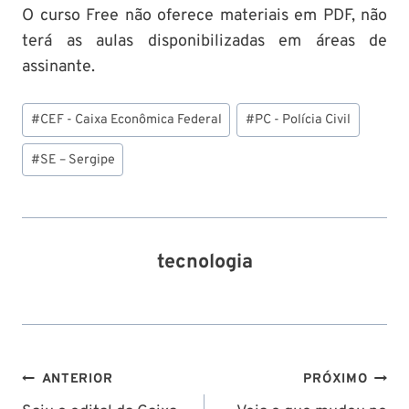
O curso Free não oferece materiais em PDF, não
terá as aulas disponibilizadas em áreas de
assinante.
Tags
#
CEF - Caixa Econômica Federal
#
PC - Polícia Civil
do
Post:
#
SE – Sergipe
tecnologia
Navegação
ANTERIOR
PRÓXIMO