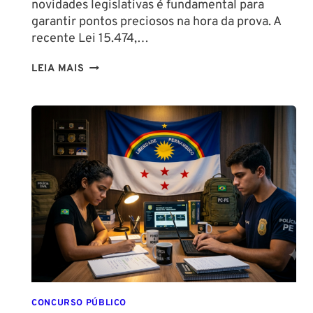
novidades legislativas é fundamental para
garantir pontos preciosos na hora da prova. A
recente Lei 15.474,…
LIBERAÇÃO
LEIA MAIS
DO
SPRAY
DE
PIMENTA
PARA
MULHERES
CONCURSO PÚBLICO