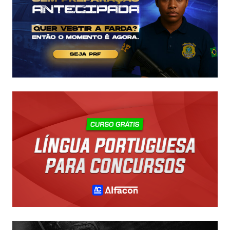
R$
43
MIL!