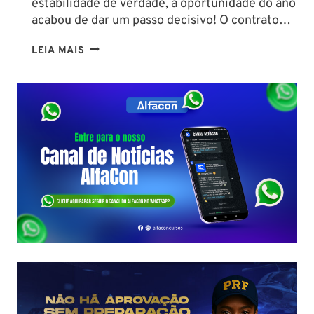
estabilidade de verdade, a oportunidade do ano
acabou de dar um passo decisivo! O contrato…
CONCURSO
LEIA MAIS
SEFAZ
SC:
CONTRATO
COM
A
FCC
É
ASSINADO
E
EDITAL
É
IMINENTE!
SALÁRIOS
CHEGAM
A