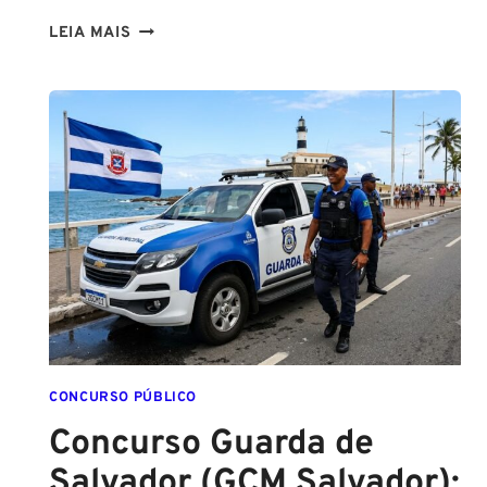
NA
LEIA MAIS
PMESP,
O
CADETE
SAI
DA
ESCOLA
FORMADO
EM
DIREITO
CONCURSO PÚBLICO
Concurso Guarda de
Salvador (GCM Salvador):