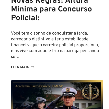
Novas Regras! Altura
Mínima para Concurso
Policial:
Você tem o sonho de conquistar a farda,
carregar o distintivo e ter a estabilidade
financeira que a carreira policial proporciona,
mas vive com aquele frio na barriga pensando
se…
TENHO
LEIA MAIS
ALTURA
PARA
SER
POLICIAL?
DESCUBRA
AS
NOVAS