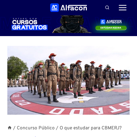
Pular
para
o
Conteúdo
/
Concurso Público
/
O que estudar para CBMERJ?