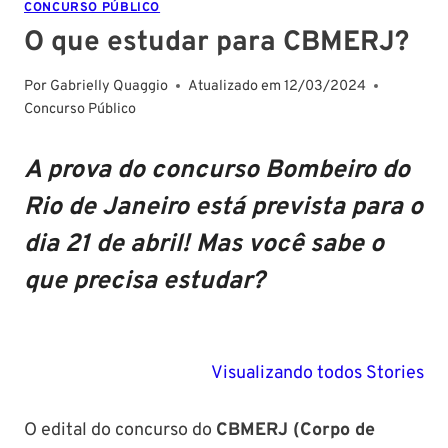
CONCURSO PÚBLICO
O que estudar para CBMERJ?
Por
Gabrielly Quaggio
Atualizado em
12/03/2024
Concurso Público
A prova do concurso Bombeiro do
Rio de Janeiro está prevista para o
dia 21 de abril! Mas você sabe o
que precisa estudar?
PM SE tem
Concurso
Concurso 
previsão para
Polícia Federal:
MG: descu
Visualizando todos Stories
Setembro de
saiba tudo
tudo sobre
2024
sobre!
edital para
O edital do concurso do
CBMERJ (Corpo de
Soldado!