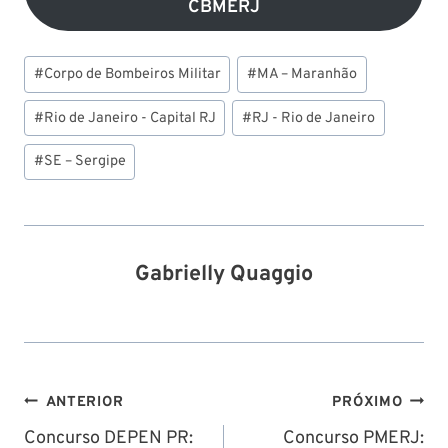
CBMERJ
Tags
#
Corpo de Bombeiros Militar
#
MA – Maranhão
do
Post:
#
Rio de Janeiro - Capital RJ
#
RJ - Rio de Janeiro
#
SE – Sergipe
Gabrielly Quaggio
Navegação
ANTERIOR
PRÓXIMO
de
Concurso DEPEN PR:
Concurso PMERJ: