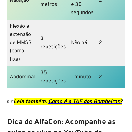
Natação
2
metros
e 30
segundos
Flexão e
extensão
3
de MMSS
Não há
2
repetições
(barra
fixa)
35
Abdominal
1 minuto
2
repetições
👉
Leia também:
Como é o TAF dos Bombeiros?
Dica do AlfaCon: Acompanhe as