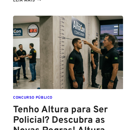
LEIA MAIS
PCPE
E
PMPE
2026:
ATÉ
O
FINAL
DESTE
ANO!
CONCURSO PÚBLICO
Tenho Altura para Ser
Policial? Descubra as