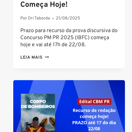
Começa Hoje!
Por
Dri Taborda
21/08/2025
Prazo para recurso da prova discursiva do
Concurso PM PR 2025 (IBFC) começa
hoje e vai até 17h de 22/08.
PRAZO
LEIA MAIS
DE
RECURSO
DA
REDAÇÃO
DO
CONCURSO
PM
PR
2025
COMEÇA