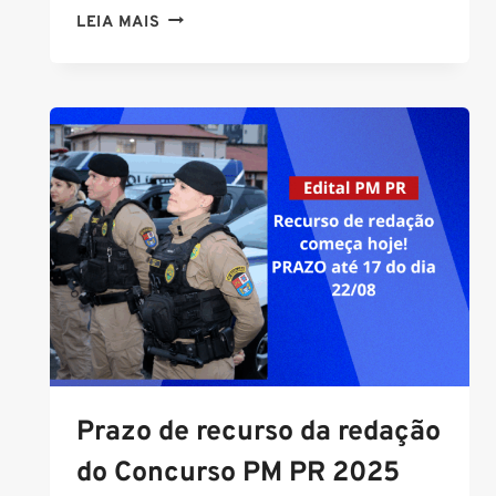
CONCURSO
LEIA MAIS
PF
2025:
52%
DOS
APROVADOS
SÃO
ALUNOS
ALFACON
E
PRAZO
PARA
RECURSOS
JÁ
ESTÁ
ABERTO
Prazo de recurso da redação
do Concurso PM PR 2025