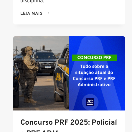
disciplina.
CONCURSO
LEIA MAIS
PM
BA
SOLDADO:
SAIBA
TUDO
SOBRE
O
PRÓXIMO
EDITAL
Concurso PRF 2025: Policial