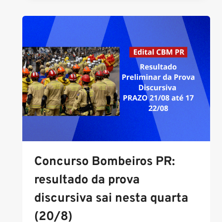
PENAL
PB:
EDITAL
ATÉ
FIM
DO
ANO!
Concurso Bombeiros PR:
resultado da prova
discursiva sai nesta quarta
(20/8)