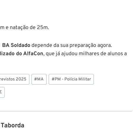
00m e natação de 25m.
 BA Soldado
depende da sua preparação agora.
lizado do AlfaCon
, que já ajudou milhares de alunos a
revistos 2025
#
MA
#
PM - Polícia Militar
E
 Taborda