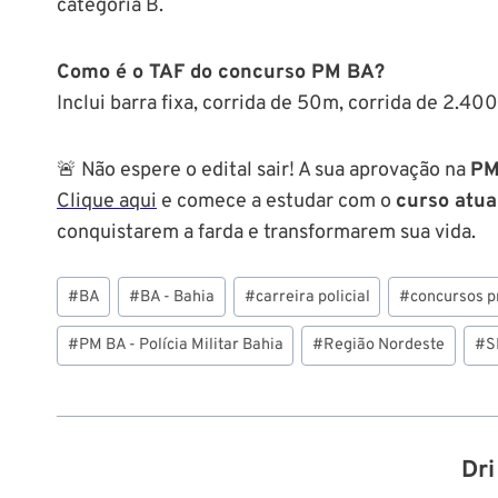
categoria B.
Como é o TAF do concurso PM BA?
Inclui barra fixa, corrida de 50m, corrida de 2.4
🚨 Não espere o edital sair! A sua aprovação na
PM
Clique aqui
e comece a estudar com o
curso atua
conquistarem a farda e transformarem sua vida.
Tags
#
BA
#
BA - Bahia
#
carreira policial
#
concursos p
do
Post:
#
PM BA - Polícia Militar Bahia
#
Região Nordeste
#
S
Dri