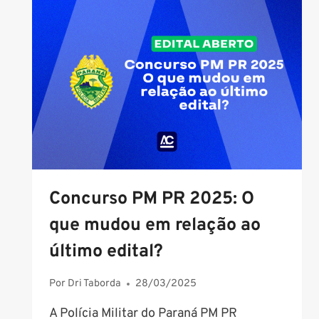
CURSO
DE
FORMAÇÃO
DE
SOLDADO
PM
PR?
Concurso PM PR 2025: O
que mudou em relação ao
último edital?
Por
Dri Taborda
28/03/2025
A Polícia Militar do Paraná PM PR