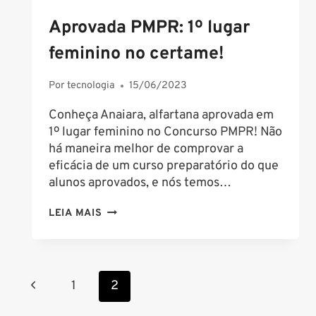
Aprovada PMPR: 1º lugar
feminino no certame!
Por
tecnologia
15/06/2023
Conheça Anaiara, alfartana aprovada em
1º lugar feminino no Concurso PMPR! Não
há maneira melhor de comprovar a
eficácia de um curso preparatório do que
alunos aprovados, e nós temos…
APROVADA
LEIA MAIS
PMPR:
1º
LUGAR
Navegação
FEMININO
Página
1
2
NO
da
Anterior
CERTAME!