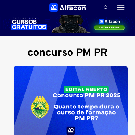
Pular
para
o
Conteúdo
concurso PM PR