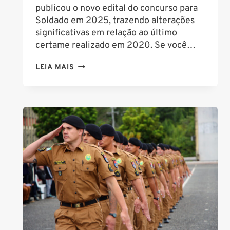
publicou o novo edital do concurso para
Soldado em 2025, trazendo alterações
significativas em relação ao último
certame realizado em 2020. Se você…
CONCURSO
LEIA MAIS
PM
PR
2025:
O
QUE
MUDOU
EM
RELAÇÃO
AO
ÚLTIMO
EDITAL?