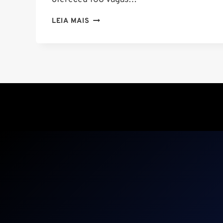
COMO
LEIA MAIS
ESTUDAR
PARA
EAGS?
SAIBA
TUDO!