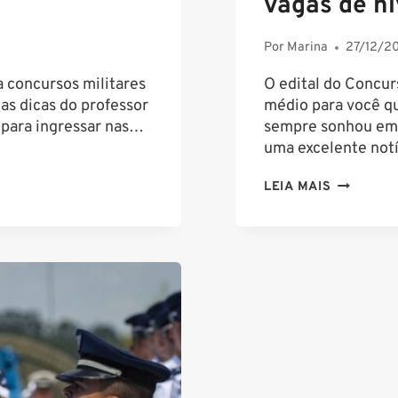
vagas de ní
Por
Marina
27/12/2
 concursos militares
O edital do Concur
s dicas do professor
médio para você qu
 para ingressar nas…
sempre sonhou em 
uma excelente not
CONCURS
LEIA MAIS
EAGS:
SAIU
EDITAL!
SÃO
100
VAGAS
DE
NÍVEL
MÉDIO!