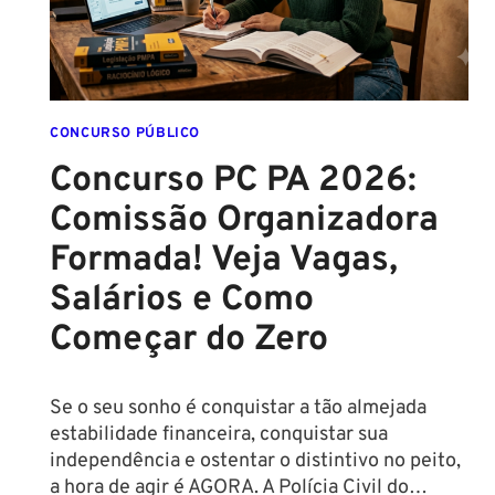
EDITAL
É
IMINENTE!
SALÁRIOS
CHEGAM
CONCURSO PÚBLICO
A
Concurso PC PA 2026:
R$
Comissão Organizadora
43
MIL!
Formada! Veja Vagas,
Salários e Como
Começar do Zero
Se o seu sonho é conquistar a tão almejada
estabilidade financeira, conquistar sua
independência e ostentar o distintivo no peito,
a hora de agir é AGORA. A Polícia Civil do…