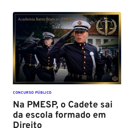
ALTURA
PARA
SER
POLICIAL?
DESCUBRA
AS
NOVAS
REGRAS!
ALTURA
MÍNIMA
PARA
CONCURSO
POLICIAL:
CONCURSO PÚBLICO
Na PMESP, o Cadete sai
da escola formado em
Direito