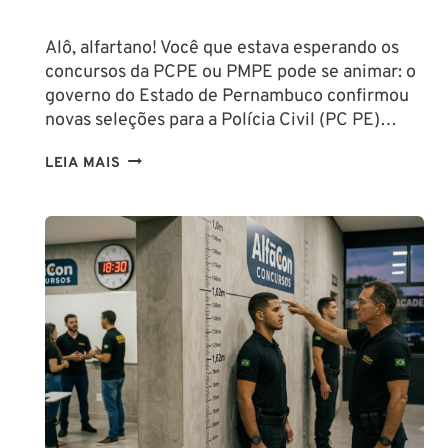
Alô, alfartano! Você que estava esperando os
concursos da PCPE ou PMPE pode se animar: o
governo do Estado de Pernambuco confirmou
novas seleções para a Polícia Civil (PC PE)…
CONCURSOS
LEIA MAIS
PCPE
E
PMPE
2026:
ATÉ
O
FINAL
DESTE
ANO!