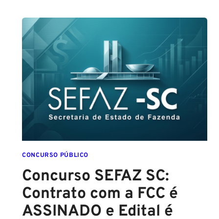
GUARDA
DE
SALVADOR
(GCM
SALVADOR):
EDITAL
CONFIRMADO
PARA
SETEMBRO!
CONCURSO PÚBLICO
Concurso SEFAZ SC:
Contrato com a FCC é
ASSINADO e Edital é