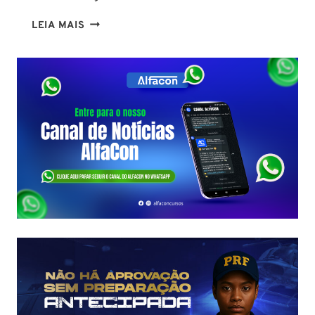
CONCURSO
LEIA MAIS
PC
PA
2026:
COMISSÃO
ORGANIZADORA
FORMADA!
VEJA
VAGAS,
SALÁRIOS
E
COMO
COMEÇAR
DO
ZERO