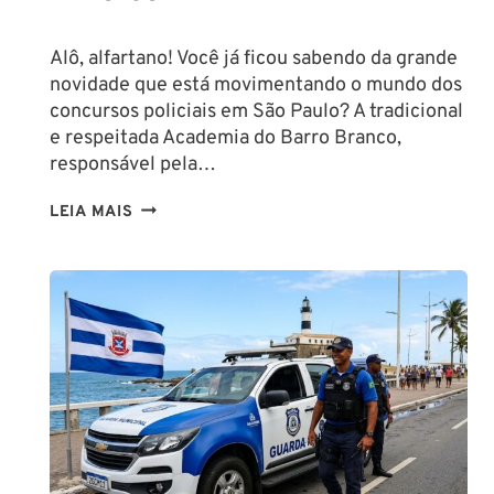
Alô, alfartano! Você já ficou sabendo da grande
novidade que está movimentando o mundo dos
concursos policiais em São Paulo? A tradicional
e respeitada Academia do Barro Branco,
responsável pela…
NA
LEIA MAIS
PMESP,
O
CADETE
SAI
DA
ESCOLA
FORMADO
EM
DIREITO