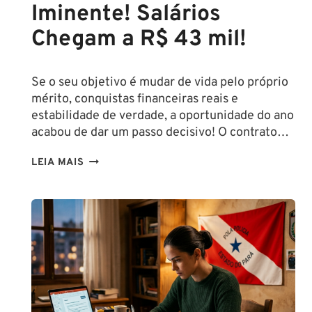
Iminente! Salários
Chegam a R$ 43 mil!
Se o seu objetivo é mudar de vida pelo próprio
mérito, conquistas financeiras reais e
estabilidade de verdade, a oportunidade do ano
acabou de dar um passo decisivo! O contrato…
CONCURSO
LEIA MAIS
SEFAZ
SC:
CONTRATO
COM
A
FCC
É
ASSINADO
E