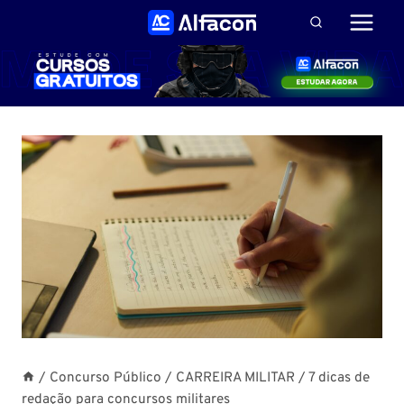
Pular
para
o
Conteúdo
/
Concurso Público
/
CARREIRA MILITAR
/
7 dicas de
redação para concursos militares