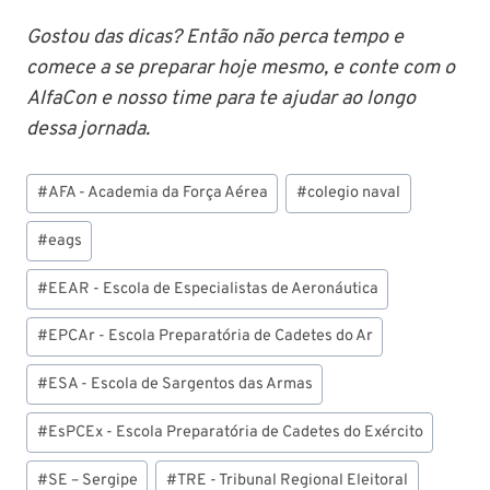
Gostou das dicas? Então não perca tempo e
comece a se preparar hoje mesmo, e conte com o
AlfaCon e nosso time para te ajudar ao longo
dessa jornada.
Tags
#
AFA - Academia da Força Aérea
#
colegio naval
do
Post:
#
eags
#
EEAR - Escola de Especialistas de Aeronáutica
#
EPCAr - Escola Preparatória de Cadetes do Ar
#
ESA - Escola de Sargentos das Armas
#
EsPCEx - Escola Preparatória de Cadetes do Exército
#
SE – Sergipe
#
TRE - Tribunal Regional Eleitoral