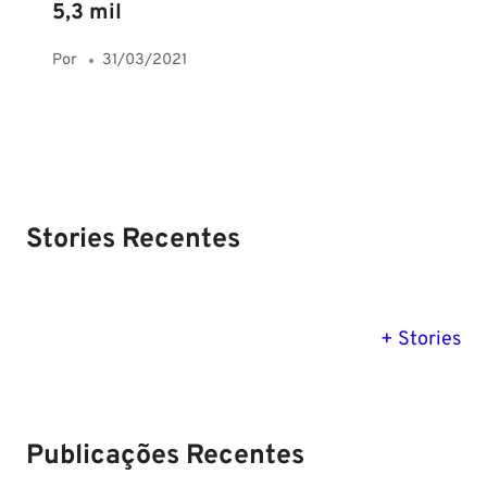
5,3 mil
Por
31/03/2021
Stories Recentes
PM SE tem
Concurso
Concurso 
previsão para
Polícia Federal:
MG: descu
+ Stories
Setembro de
saiba tudo
tudo sobre
2024
sobre!
edital para
Soldado!
Publicações Recentes