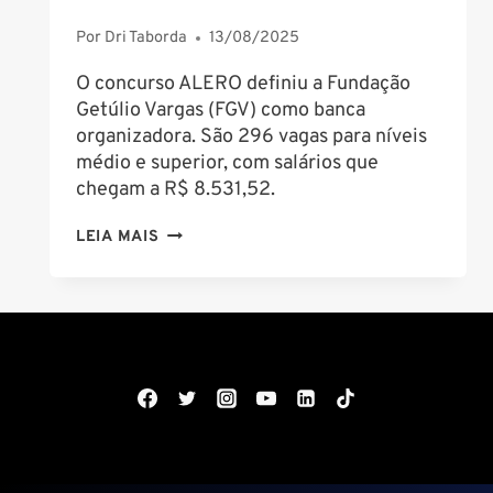
Por
Dri Taborda
13/08/2025
O concurso ALERO definiu a Fundação
Getúlio Vargas (FGV) como banca
organizadora. São 296 vagas para níveis
médio e superior, com salários que
chegam a R$ 8.531,52.
CONCURSO
LEIA MAIS
ALE
RO
2025:
FGV
SERÁ
BANCA
ORGANIZADORA
COM
SALÁRIOS