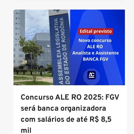
A
PRF:
DESCUBRA
O
PERFIL
DO
EFETIVO,
LOTAÇÕES
E
COMO
GARANTIR
SUA
VAGA!
Concurso ALE RO 2025: FGV
será banca organizadora
com salários de até R$ 8,5
mil