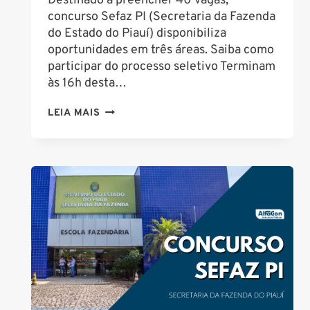
Destinado a preencher 40 vagas,
concurso Sefaz PI (Secretaria da Fazenda
do Estado do Piauí) disponibiliza
oportunidades em três áreas. Saiba como
participar do processo seletivo Terminam
às 16h desta…
CONCURSO
LEIA MAIS
SEFAZ
PI:
ÚLTIMO
DIA
DE
INSCRIÇÕES
PARA
ANALISTA