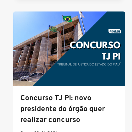
PI
TEM
EDITAL
PUBLICADO
PARA
ANALISTA;
SAIBA
DETALHES
Concurso TJ PI: novo
presidente do órgão quer
realizar concurso