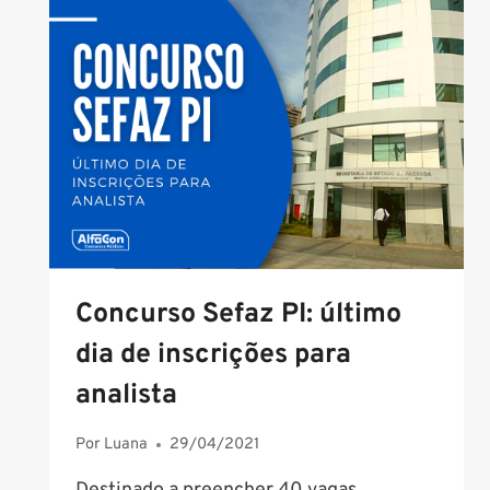
ABERTO
COM
80
VAGAS
PARA
ANALISTA;
SAIBA
MAIS
Concurso Sefaz PI: último
dia de inscrições para
analista
Por
Luana
29/04/2021