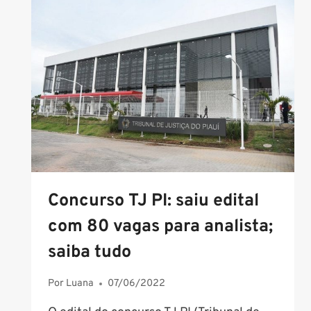
EDITAL
ABERTO
400
VAGAS
SOLDADO
COM
NÍVEL
SUPERIOR
Concurso TJ PI: saiu edital
com 80 vagas para analista;
saiba tudo
Por
Luana
07/06/2022