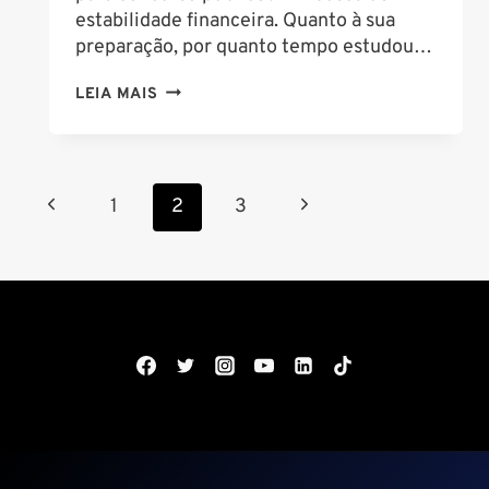
estabilidade financeira. Quanto à sua
preparação, por quanto tempo estudou…
DEPOIMENTO
LEIA MAIS
APROVADO
3º
LUGAR
Navegação
CONCURSO
Página
Página
1
2
3
PM
da
Anterior
Seguinte
PI
Página
–
JORGE
FRANCISCO
DOS
SANTOS
FILHO