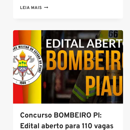
CONCURSO
LEIA MAIS
ITA
2021:
INSCRIÇÕES
ABERTAS
PARA
150
VAGAS
DE
NÍVEL
MÉDIO
Concurso BOMBEIRO PI:
Edital aberto para 110 vagas