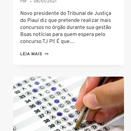
Por
08/01/2021
Novo presidente do Tribunal de Justiça
do Piauí diz que pretende realizar mais
concursos no órgão durante sua gestão
Boas notícias para quem espera pelo
concurso TJ PI! É que…
CONCURSO
LEIA MAIS
TJ
PI:
NOVO
PRESIDENTE
DO
ÓRGÃO
QUER
REALIZAR
CONCURSO