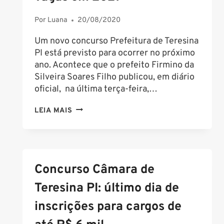
Por
Luana
20/08/2020
Um novo concurso Prefeitura de Teresina
PI está previsto para ocorrer no próximo
ano. Acontece que o prefeito Firmino da
Silveira Soares Filho publicou, em diário
oficial, na última terça-feira,…
CONCURSO
LEIA MAIS
PREFEITURA
DE
TERESINA
PI:
Concurso Câmara de
ORÇAMENTO
PREVÊ
Teresina PI: último dia de
EDITAL
inscrições para cargos de
PARA
1.350