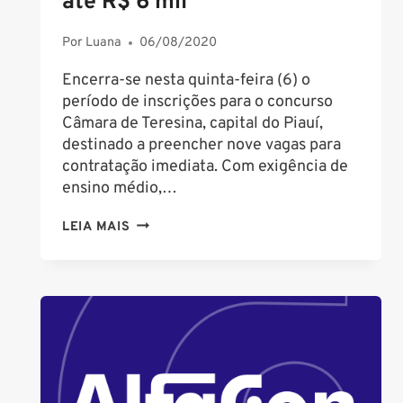
até R$ 6 mil
VAGAS
EM
Por
Luana
06/08/2020
2021
Encerra-se nesta quinta-feira (6) o
período de inscrições para o concurso
Câmara de Teresina, capital do Piauí,
destinado a preencher nove vagas para
contratação imediata. Com exigência de
ensino médio,…
CONCURSO
LEIA MAIS
CÂMARA
DE
TERESINA
PI:
ÚLTIMO
DIA
DE
INSCRIÇÕES