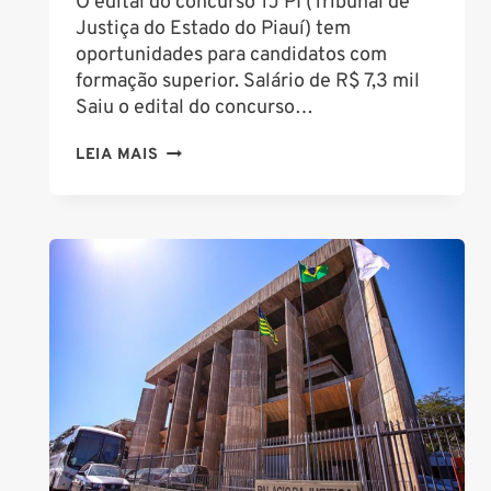
O edital do concurso TJ PI (Tribunal de
Justiça do Estado do Piauí) tem
oportunidades para candidatos com
formação superior. Salário de R$ 7,3 mil
Saiu o edital do concurso…
CONCURSO
LEIA MAIS
TJ
PI:
SAIU
EDITAL
COM
80
VAGAS
PARA
ANALISTA;
SAIBA
TUDO