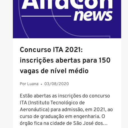
PARA
CARGOS
DE
ATÉ
R$
6
MIL
Concurso ITA 2021:
inscrições abertas para 150
vagas de nível médio
Por
Luana
03/08/2020
Estão abertas as inscrições do concurso
ITA (Instituto Tecnológico de
Aeronáutica) para admissão, em 2021, ao
curso de graduação em engenharia. O
órgão fica na cidade de São José dos…