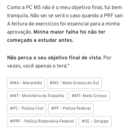
Como a PC MS não é o meu objetivo final, fui bem
tranquila. Não sei se será o caso quando a PRF sair.
A feitura de exercícios foi essencial para a minha
aprovação.
Minha maior falha foi não ter
começado a estudar antes.
Não perca o seu objetivo final de vista
. Por
vezes, você apenas o terá.”
Tags
#
MA – Maranhão
#
MS - Mato Grosso do Sul
do
Post:
#
MT - Ministério do Trabalho
#
MT- Mato Grosso
#
PC - Polícia Civil
#
PF - Polícia Federal
#
PRF - Polícia Rodoviária Federal
#
SE – Sergipe