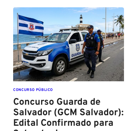
O
CADETE
SAI
DA
ESCOLA
FORMADO
EM
DIREITO
CONCURSO PÚBLICO
Concurso Guarda de
Salvador (GCM Salvador):
Edital Confirmado para