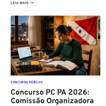
CONCURSO
LEIA MAIS
SEFAZ
SC:
CONTRATO
COM
A
FCC
É
ASSINADO
E
EDITAL
É
IMINENTE!
SALÁRIOS
CHEGAM
CONCURSO PÚBLICO
A
Concurso PC PA 2026:
R$
Comissão Organizadora
43
MIL!