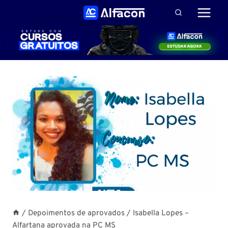
Pular
para
o
Conteúdo
/
Depoimentos de aprovados
/
Isabella Lopes –
Alfartana aprovada na PC MS