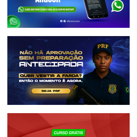
VAGAS,
SALÁRIOS
E
COMO
COMEÇAR
DO
ZERO