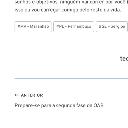
sonhos e objetivos, ninguém vai correr por você 
isso eu vou carregar comigo pelo resto da vida.
Tags
#
MA – Maranhão
#
PE - Pernambuco
#
SE – Sergipe
do
Post:
te
Navegação
ANTERIOR
Prepare-se para a segunda fase da OAB
de
Post