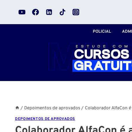
Pular
para
o
Conteúdo
POLICIAL
ADMI
/
Depoimentos de aprovados
/
Colaborador AlfaCon é
DEPOIMENTOS DE APROVADOS
Colaborador AlfaCon é 