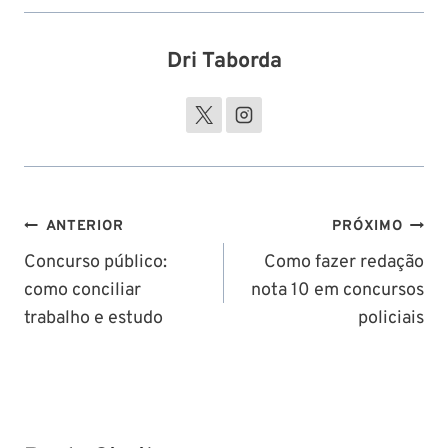
Dri Taborda
Navegação
ANTERIOR
PRÓXIMO
de
Concurso público:
Como fazer redação
como conciliar
nota 10 em concursos
Post
trabalho e estudo
policiais