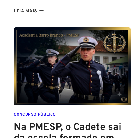
TENHO
LEIA MAIS
ALTURA
PARA
SER
POLICIAL?
DESCUBRA
AS
NOVAS
REGRAS!
ALTURA
MÍNIMA
PARA
CONCURSO
POLICIAL:
CONCURSO PÚBLICO
Na PMESP, o Cadete sai