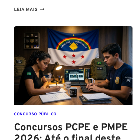
LIBERAÇÃO
LEIA MAIS
DO
SPRAY
DE
PIMENTA
PARA
MULHERES
CONCURSO PÚBLICO
Concursos PCPE e PMPE
2026: Até o final deste