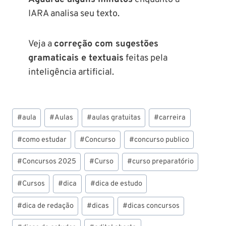
IARA analisa seu texto.
Veja a
correção com sugestões
gramaticais e textuais
feitas pela
inteligência artificial.
Tags
#
aula
#
Aulas
#
aulas gratuitas
#
carreira
do
Post:
#
como estudar
#
Concurso
#
concurso publico
#
Concursos 2025
#
Curso
#
curso preparatório
#
Cursos
#
dica
#
dica de estudo
#
dica de redação
#
dicas
#
dicas concursos