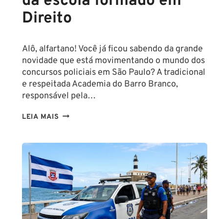
da escola formado em
Direito
Alô, alfartano! Você já ficou sabendo da grande
novidade que está movimentando o mundo dos
concursos policiais em São Paulo? A tradicional
e respeitada Academia do Barro Branco,
responsável pela…
NA
LEIA MAIS
PMESP,
O
CADETE
SAI
DA
ESCOLA
FORMADO
EM