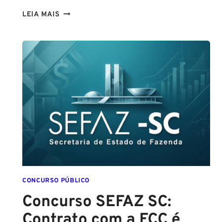
CONCURSO
LEIA MAIS
GUARDA
DE
SALVADOR
(GCM
SALVADOR):
EDITAL
CONFIRMADO
PARA
SETEMBRO!
CONCURSO PÚBLICO
Concurso SEFAZ SC:
Contrato com a FCC é