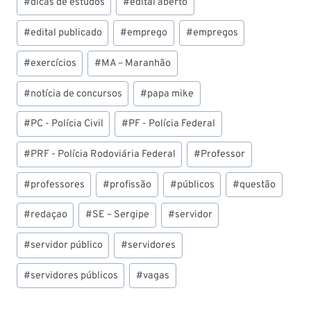
#
dicas de estudos
#
edital aberto
#
edital publicado
#
emprego
#
empregos
#
exercícios
#
MA – Maranhão
#
notícia de concursos
#
papa mike
#
PC - Polícia Civil
#
PF - Polícia Federal
#
PRF - Polícia Rodoviária Federal
#
Professor
#
professores
#
profissão
#
públicos
#
questão
#
redaçao
#
SE – Sergipe
#
servidor
#
servidor público
#
servidores
#
servidores públicos
#
vagas