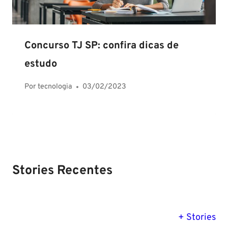
Concurso TJ SP: confira dicas de
estudo
Por
tecnologia
03/02/2023
Stories Recentes
PM SE tem
Concurso
Concurso 
previsão para
Polícia Federal:
MG: descu
+ Stories