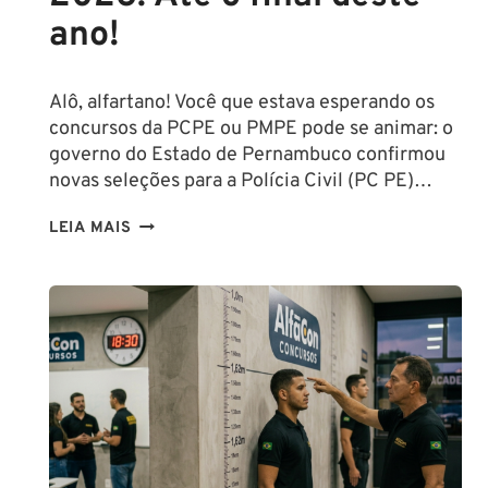
ano!
Alô, alfartano! Você que estava esperando os
concursos da PCPE ou PMPE pode se animar: o
governo do Estado de Pernambuco confirmou
novas seleções para a Polícia Civil (PC PE)…
CONCURSOS
LEIA MAIS
PCPE
E
PMPE
2026:
ATÉ
O
FINAL
DESTE
ANO!