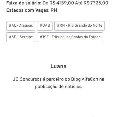
Faixa de salário:
De R$ 4139,00 Até R$ 7725,00
Estados com Vagas:
RN
Tags
#
AL - Alagoas
#
OAB
#
RN - Rio Grande do Norte
do
Post:
#
SE – Sergipe
#
TCE - Tribunal de Contas do Estado
Luana
JC Concursos é parceiro do Blog AlfaCon na
publicação de notícias.