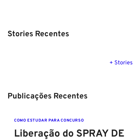
Stories Recentes
PM SE tem
Concurso
Concurso 
previsão para
Polícia Federal:
MG: descu
+ Stories
Setembro de
saiba tudo
tudo sobre
2024
sobre!
edital para
Soldado!
Publicações Recentes
COMO ESTUDAR PARA CONCURSO
Liberação do SPRAY DE