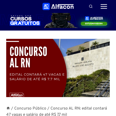
Pular
para
o
Conteúdo
/
Concurso Público
/
Concurso AL RN: edital contará
47 vagas e salário de até R$ 7,7 mil