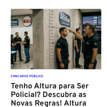
PCPE
E
PMPE
2026:
ATÉ
O
FINAL
DESTE
ANO!
CONCURSO PÚBLICO
Tenho Altura para Ser
Policial? Descubra as
Novas Regras! Altura