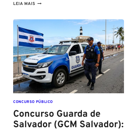
NA
LEIA MAIS
PMESP,
O
CADETE
SAI
DA
ESCOLA
FORMADO
EM
DIREITO
CONCURSO PÚBLICO
Concurso Guarda de
Salvador (GCM Salvador):