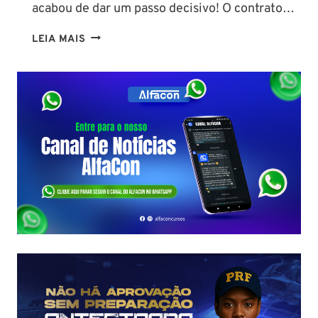
acabou de dar um passo decisivo! O contrato…
CONCURSO
LEIA MAIS
SEFAZ
SC:
CONTRATO
COM
A
FCC
É
ASSINADO
E
EDITAL
É
IMINENTE!
SALÁRIOS
CHEGAM
A
R$