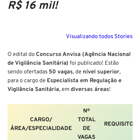
R$ 16 mil!
PM SE tem
Concurso
Concurso 
previsão para
Polícia Federal:
MG: descu
Visualizando todos Stories
Setembro de
saiba tudo
tudo sobre
2024
sobre!
edital para
O edital do
Concurso Anvisa (Agência Nacional
Soldado!
de Vigilância Sanitária)
foi publicado! Estão
sendo ofertadas
50 vagas
, de
nível superior
,
para o cargo de
Especialista em Regulação e
Vigilância Sanitária
, em
diversas áreas
!
Nº
CARGO/
TOTAL
REQUISITOS
ÁREA/ESPECIALIDADE
DE
VAGAS