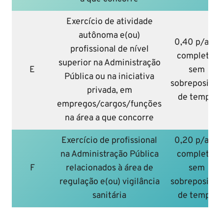
Exercício de atividade
autônoma e(ou)
0,40 p/ano
profissional de nível
completo,
superior na Administração
E
sem
Pública ou na iniciativa
sobreposiçã
privada, em
de tempo
empregos/cargos/funções
na área a que concorre
Exercício de profissional
0,20 p/ano
na Administração Pública
completo,
F
relacionados à área de
sem
regulação e(ou) vigilância
sobreposiçã
sanitária
de tempo