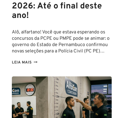
2026: Até o final deste
ano!
Alô, alfartano! Você que estava esperando os
concursos da PCPE ou PMPE pode se animar: o
governo do Estado de Pernambuco confirmou
novas seleções para a Polícia Civil (PC PE)…
CONCURSOS
LEIA MAIS
PCPE
E
PMPE
2026:
ATÉ
O
FINAL
DESTE