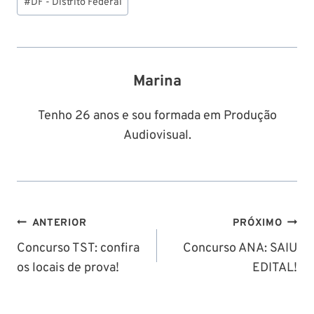
Post:
#
DF - Distrito Federal
Marina
Tenho 26 anos e sou formada em Produção
Audiovisual.
Navegação
ANTERIOR
PRÓXIMO
de
Concurso TST: confira
Concurso ANA: SAIU
os locais de prova!
EDITAL!
Post