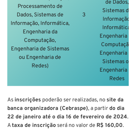
de Dados,
Processamento de
Sistemas de
Dados, Sistemas de
3
Informação,
Informação, Informática,
Informática,
Engenharia da
Engenharia da
Computação,
Computação,
Engenharia de Sistemas
Engenharia de
ou Engenharia de
Sistemas ou
Redes)
Engenharia de
Redes
As
inscrições
poderão ser realizadas, no
site da
banca organizadora (Cebraspe)
, a partir
do dia
22 de janeiro até o dia 16 de fevereiro de 2024
.
A
taxa de inscrição
será no valor de
R$ 160,00
.