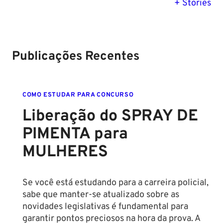
previsão para
Polícia Federal:
MG: descu
+ Stories
Setembro de
saiba tudo
tudo sobre
2024
sobre!
edital para
Soldado!
Publicações Recentes
COMO ESTUDAR PARA CONCURSO
Liberação do SPRAY DE
PIMENTA para
MULHERES
Se você está estudando para a carreira policial,
sabe que manter-se atualizado sobre as
novidades legislativas é fundamental para
garantir pontos preciosos na hora da prova. A