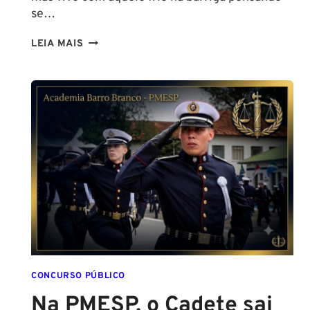
se…
TENHO
LEIA MAIS
ALTURA
PARA
SER
POLICIAL?
DESCUBRA
AS
NOVAS
REGRAS!
ALTURA
MÍNIMA
PARA
CONCURSO
POLICIAL:
CONCURSO PÚBLICO
Na PMESP, o Cadete sai