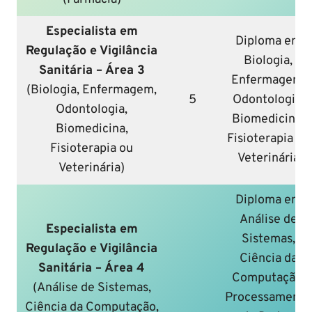
Especialista em
Diploma em
Regulação e Vigilância
Biologia,
Sanitária – Área 3
Enfermagem,
(Biologia, Enfermagem,
5
Odontologia,
Odontologia,
Biomedicina,
Biomedicina,
Fisioterapia ou
Fisioterapia ou
Veterinária
Veterinária)
Diploma em
Análise de
Especialista em
Sistemas,
Regulação e Vigilância
Ciência da
Sanitária – Área 4
Computação,
(Análise de Sistemas,
Processamento
Ciência da Computação,