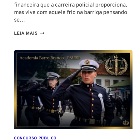
financeira que a carreira policial proporciona,
mas vive com aquele frio na barriga pensando
se…
TENHO
LEIA MAIS
ALTURA
PARA
SER
POLICIAL?
DESCUBRA
AS
NOVAS
REGRAS!
ALTURA
MÍNIMA
PARA
CONCURSO
POLICIAL:
CONCURSO PÚBLICO