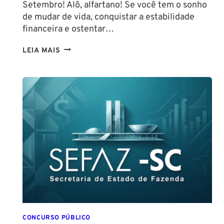
Setembro! Alô, alfartano! Se você tem o sonho
de mudar de vida, conquistar a estabilidade
financeira e ostentar…
CONCURSO
LEIA MAIS
GUARDA
DE
SALVADOR
(GCM
SALVADOR):
EDITAL
CONFIRMADO
PARA
SETEMBRO!
CONCURSO PÚBLICO