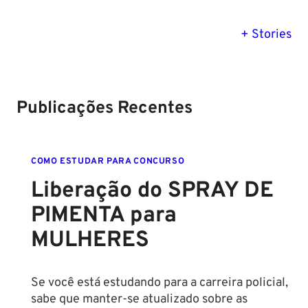
PM SE tem
Concurso
Concurso 
previsão para
Polícia Federal:
MG: descu
+ Stories
Setembro de
saiba tudo
tudo sobre
2024
sobre!
edital para
Soldado!
Publicações Recentes
COMO ESTUDAR PARA CONCURSO
Liberação do SPRAY DE
PIMENTA para
MULHERES
Se você está estudando para a carreira policial,
sabe que manter-se atualizado sobre as