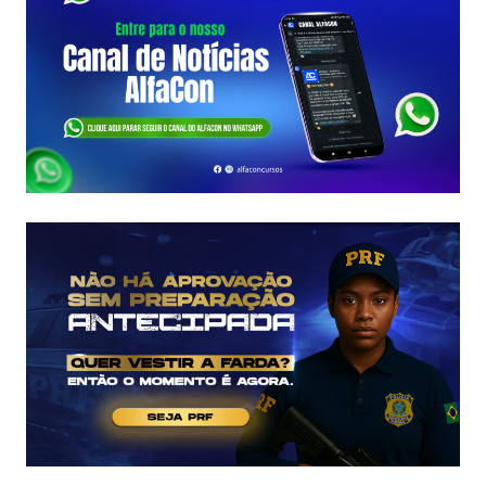
A
FCC
É
ASSINADO
E
EDITAL
É
IMINENTE!
SALÁRIOS
CHEGAM
A
R$
43
MIL!