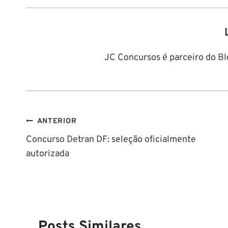
JC Concursos é parceiro do Blo
Navegação
ANTERIOR
Concurso Detran DF: seleção oficialmente
de
autorizada
Post
Posts Similares