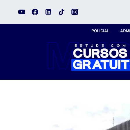
Pular
para
o
Conteúdo
POLICIAL
ADMI