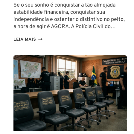
Se o seu sonho é conquistar a tão almejada
estabilidade financeira, conquistar sua
independência e ostentar o distintivo no peito,
a hora de agir é AGORA. A Polícia Civil do…
CONCURSO
LEIA MAIS
PC
PA
2026:
COMISSÃO
ORGANIZADORA
FORMADA!
VEJA
VAGAS,
SALÁRIOS
E
COMO
COMEÇAR
DO