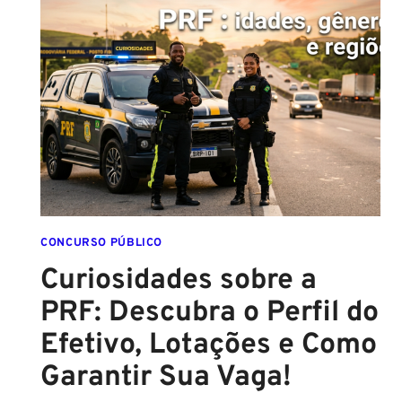
CIVIL
ATINGE
NÍVEL
CRÍTICO
EM
2026:
ENTENDA
O
IMPACTO
E
VEJA
OPORTUNIDADES
CONCURSO PÚBLICO
DE
Curiosidades sobre a
CONCURSO
PRF: Descubra o Perfil do
Efetivo, Lotações e Como
Garantir Sua Vaga!