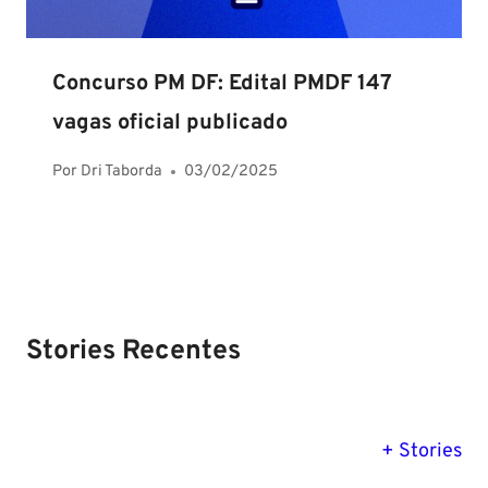
Concurso PM DF: Edital PMDF 147
vagas oficial publicado
Por
Dri Taborda
03/02/2025
Stories Recentes
PM SE tem
Concurso
Concurso 
previsão para
Polícia Federal:
MG: descu
+ Stories
Setembro de
saiba tudo
tudo sobre