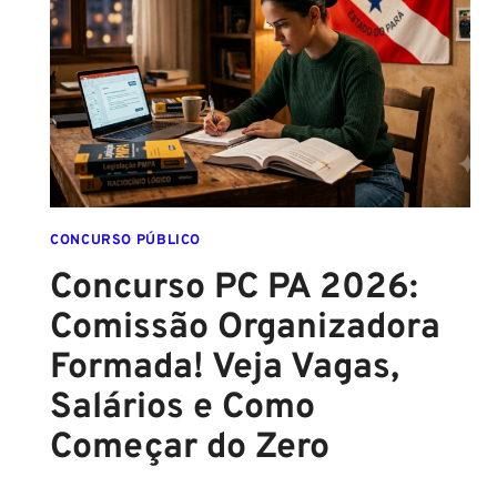
A
FCC
É
ASSINADO
E
EDITAL
É
IMINENTE!
SALÁRIOS
CHEGAM
CONCURSO PÚBLICO
A
Concurso PC PA 2026:
R$
Comissão Organizadora
43
MIL!
Formada! Veja Vagas,
Salários e Como
Começar do Zero