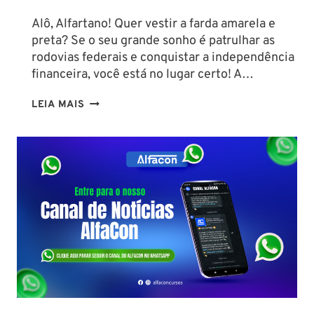
Alô, Alfartano! Quer vestir a farda amarela e
preta? Se o seu grande sonho é patrulhar as
rodovias federais e conquistar a independência
financeira, você está no lugar certo! A…
CURIOSIDADES
LEIA MAIS
SOBRE
A
PRF:
DESCUBRA
O
PERFIL
DO
EFETIVO,
LOTAÇÕES
E
COMO
GARANTIR