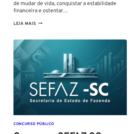
de mudar de vida, conquistar a estabilidade
financeira e ostentar…
CONCURSO
LEIA MAIS
GUARDA
DE
SALVADOR
(GCM
SALVADOR):
EDITAL
CONFIRMADO
PARA
SETEMBRO!
CONCURSO PÚBLICO