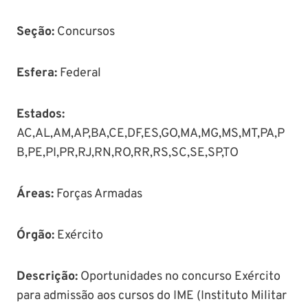
Seção
:
Concursos
Esfera:
Federal
Estados:
AC,AL,AM,AP,BA,CE,DF,ES,GO,MA,MG,MS,MT,PA,P
B,PE,PI,PR,RJ,RN,RO,RR,RS,SC,SE,SP,TO
Áreas
:
Forças Armadas
Órgão
:
Exército
Descrição
:
Oportunidades no concurso Exército
para admissão aos cursos do IME (Instituto Militar