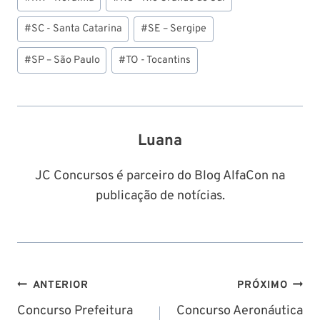
#
SC - Santa Catarina
#
SE – Sergipe
#
SP – São Paulo
#
TO - Tocantins
Luana
JC Concursos é parceiro do Blog AlfaCon na
publicação de notícias.
Navegação
ANTERIOR
PRÓXIMO
de
Concurso Prefeitura
Concurso Aeronáutica