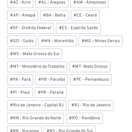
#
AC - Acre
#
AL - Alagoas
#
AM - Amazonas
do
Post:
#
AP - Amapá
#
BA - Bahia
#
CE - Ceará
#
DF - Distrito Federal
#
ES - Espírito Santo
#
GO - Goiás
#
MA – Maranhão
#
MG – Minas Gerais
#
MS - Mato Grosso do Sul
#
MT - Ministério do Trabalho
#
MT- Mato Grosso
#
PA - Pará
#
PB - Paraíba
#
PE - Pernambuco
#
PI - Piauí
#
PR - Paraná
#
Rio de Janeiro - Capital RJ
#
RJ - Rio de Janeiro
#
RN - Rio Grande do Norte
#
RO - Rondônia
#
RR - Roraima
#
RS - Rio Grande do Sul