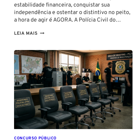
estabilidade financeira, conquistar sua
independência e ostentar o distintivo no peito,
a hora de agir é AGORA. A Polícia Civil do…
CONCURSO
LEIA MAIS
PC
PA
2026:
COMISSÃO
ORGANIZADORA
FORMADA!
VEJA
VAGAS,
SALÁRIOS
E
COMO
COMEÇAR
DO
ZERO
CONCURSO PÚBLICO