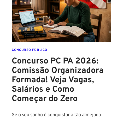
É
ASSINADO
E
EDITAL
É
IMINENTE!
SALÁRIOS
CHEGAM
CONCURSO PÚBLICO
A
Concurso PC PA 2026:
R$
Comissão Organizadora
43
MIL!
Formada! Veja Vagas,
Salários e Como
Começar do Zero
Se o seu sonho é conquistar a tão almejada