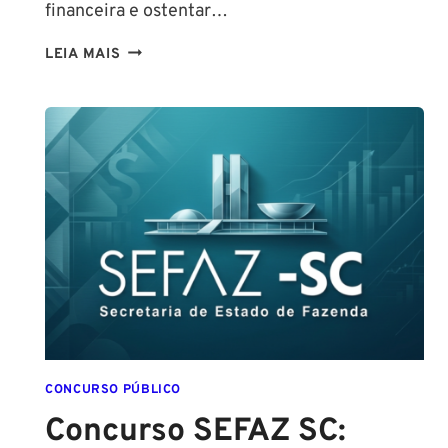
financeira e ostentar…
CONCURSO
LEIA MAIS
GUARDA
DE
SALVADOR
(GCM
SALVADOR):
EDITAL
CONFIRMADO
PARA
SETEMBRO!
CONCURSO PÚBLICO
Concurso SEFAZ SC: