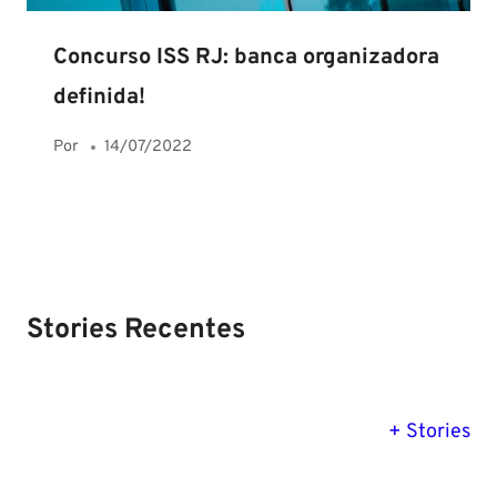
Concurso ISS RJ: banca organizadora
definida!
Por
14/07/2022
Stories Recentes
PM SE tem
Concurso
Concurso 
previsão para
Polícia Federal:
MG: descu
+ Stories
Setembro de
saiba tudo
tudo sobre
2024
sobre!
edital para