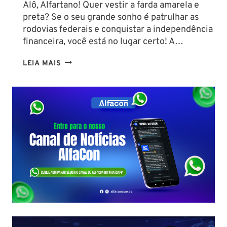
Alô, Alfartano! Quer vestir a farda amarela e
preta? Se o seu grande sonho é patrulhar as
rodovias federais e conquistar a independência
financeira, você está no lugar certo! A…
CURIOSIDADES
LEIA MAIS
SOBRE
A
PRF:
DESCUBRA
O
PERFIL
DO
EFETIVO,
LOTAÇÕES
E
COMO
GARANTIR
SUA