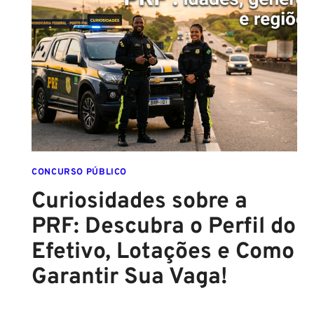
ATINGE
NÍVEL
CRÍTICO
EM
2026:
ENTENDA
O
IMPACTO
E
VEJA
OPORTUNIDADES
CONCURSO PÚBLICO
DE
Curiosidades sobre a
CONCURSO
PRF: Descubra o Perfil do
Efetivo, Lotações e Como
Garantir Sua Vaga!