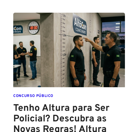
PCPE
E
PMPE
2026:
ATÉ
O
FINAL
DESTE
ANO!
CONCURSO PÚBLICO
Tenho Altura para Ser
Policial? Descubra as
Novas Regras! Altura