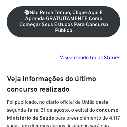
📚Não Perca Tempo, Clique Aqui E
Aprenda GRATUITAMENTE Como
Começar Seus Estudos Para Concurso
Público
PM SE tem
Concurso
Concurso 
previsão para
Polícia Federal:
MG: descu
Visualizando todos Stories
Setembro de
saiba tudo
tudo sobre
2024
sobre!
edital para
Soldado!
Veja informações do último
concurso realizado
Foi publicado, no diário oficial da União desta
segunda-feira, 31 de agosto, o edital do
concurso
Ministério da Saúde
para preenchimento de 4.117
vagas, em diversos cargos. A seleção será para