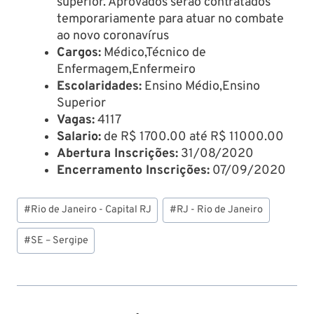
superior. Aprovados serão contratados
temporariamente para atuar no combate
ao novo coronavírus
Cargos:
Médico,Técnico de
Enfermagem,Enfermeiro
Escolaridades:
Ensino Médio,Ensino
Superior
Vagas:
4117
Salario:
de R$ 1700.00 até R$ 11000.00
Abertura Inscrições:
31/08/2020
Encerramento Inscrições:
07/09/2020
Tags
#
Rio de Janeiro - Capital RJ
#
RJ - Rio de Janeiro
do
Post:
#
SE – Sergipe