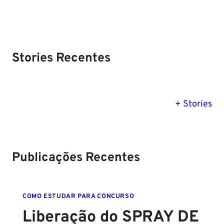
Stories Recentes
PM SE tem
Concurso
Concurso 
previsão para
Polícia Federal:
MG: descu
+ Stories
Setembro de
saiba tudo
tudo sobre
2024
sobre!
edital para
Soldado!
Publicações Recentes
COMO ESTUDAR PARA CONCURSO
Liberação do SPRAY DE