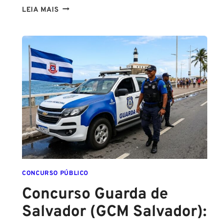
NA
LEIA MAIS
PMESP,
O
CADETE
SAI
DA
ESCOLA
FORMADO
EM
DIREITO
CONCURSO PÚBLICO
Concurso Guarda de
Salvador (GCM Salvador):