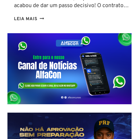
acabou de dar um passo decisivo! O contrato…
CONCURSO
LEIA MAIS
SEFAZ
SC:
CONTRATO
COM
A
FCC
É
ASSINADO
E
EDITAL
É
IMINENTE!
SALÁRIOS
CHEGAM
A
R$