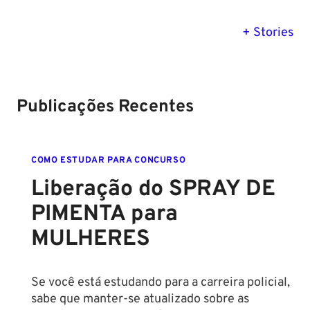
PM SE tem
Concurso
Concurso 
previsão para
Polícia Federal:
MG: descu
+ Stories
Setembro de
saiba tudo
tudo sobre
2024
sobre!
edital para
Soldado!
Publicações Recentes
COMO ESTUDAR PARA CONCURSO
Liberação do SPRAY DE
PIMENTA para
MULHERES
Se você está estudando para a carreira policial,
sabe que manter-se atualizado sobre as