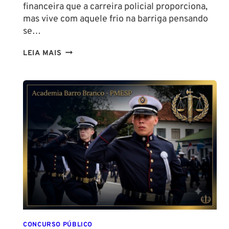
financeira que a carreira policial proporciona,
mas vive com aquele frio na barriga pensando
se…
TENHO
LEIA MAIS
ALTURA
PARA
SER
POLICIAL?
DESCUBRA
AS
NOVAS
REGRAS!
ALTURA
MÍNIMA
PARA
CONCURSO
POLICIAL:
CONCURSO PÚBLICO