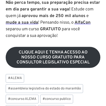
Não perca tempo, sua preparação precisa estar
em dia para garantir a sua vaga!
Estude com
quem já
aprovou mais de 250 mil alunos
e
mude a sua vida
! Pensando nisso, o
AlfaCon
separou um curso
GRATUITO
para você
conquistar a sua aprovação!
CLIQUE AQUI E TENHA ACESSO AO
NOSSO CURSO GRATUITO PARA
CONSULTOR LEGISLATIVO ESPECIAL
Tags
#
ALEMA
do
Post:
#
assembleia legislativa do estado do maranhão
#
concurso ALEMA
#
concurso publico