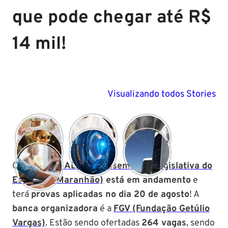
que pode chegar até R$
14 mil!
Visualizando todos Stories
O
Concurso ALEMA (Assembleia Legislativa do
Estado do Maranhão)
está em andamento
e
terá
provas aplicadas no dia 20 de agosto
! A
banca organizadora
é a
FGV (Fundação Getúlio
Vargas)
. Estão sendo ofertadas
264 vagas
, sendo