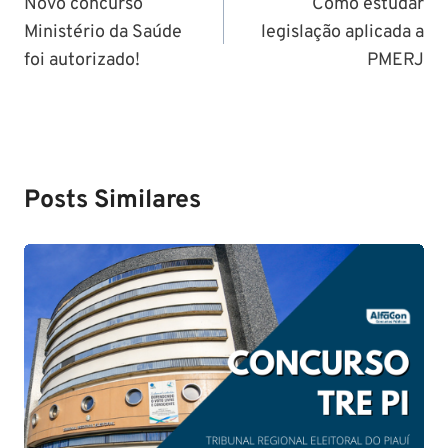
de
Novo concurso
Como estudar
Ministério da Saúde
legislação aplicada a
Post
foi autorizado!
PMERJ
Posts Similares