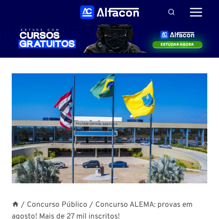
Pular
para
o
Conteúdo
/
Concurso Público
/
Concurso ALEMA: provas em
agosto! Mais de 27 mil inscritos!