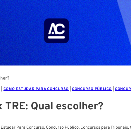
lher?
L
|
COMO ESTUDAR PARA CONCURSO
|
CONCURSO PÚBLICO
|
CONCUR
x TRE: Qual escolher?
Estudar Para Concurso
,
Concurso Público
,
Concursos para Tribunais
,