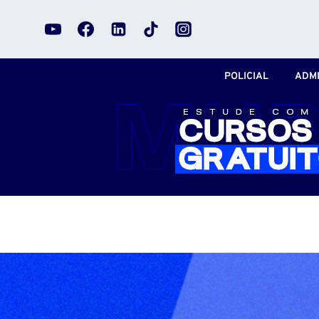
Pular
para
o
Conteúdo
POLICIAL
ADMI