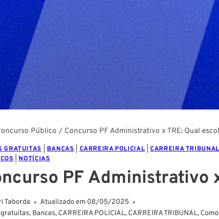
oncurso Público
/
Concurso PF Administrativo x TRE: Qual esco
S GRATUITAS
|
BANCAS
|
CARREIRA POLICIAL
|
CARREIRA TRIBUNA
ICOS
|
NOTÍCIAS
ncurso PF Administrativo 
ri Taborda
Atualizado em
08/05/2025
 gratuitas
,
Bancas
,
CARREIRA POLICIAL
,
CARREIRA TRIBUNAL
,
Como 