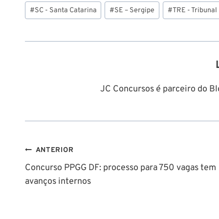
Tags
#
SC - Santa Catarina
#
SE – Sergipe
#
TRE - Tribunal
do
Post:
JC Concursos é parceiro do Blo
Navegação
ANTERIOR
Concurso PPGG DF: processo para 750 vagas tem
de
avanços internos
Post