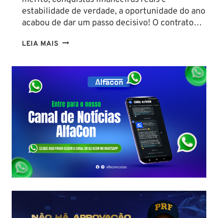
estabilidade de verdade, a oportunidade do ano
acabou de dar um passo decisivo! O contrato…
CONCURSO
LEIA MAIS
SEFAZ
SC:
CONTRATO
COM
A
FCC
É
ASSINADO
E
EDITAL
É
IMINENTE!
SALÁRIOS
CHEGAM