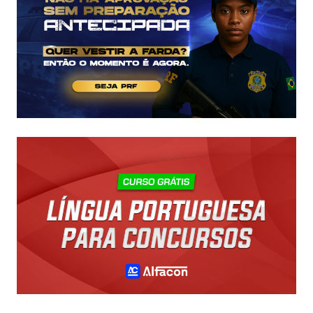
A
R$
43
MIL!