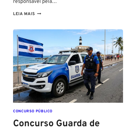
responsável pela…
NA
LEIA MAIS
PMESP,
O
CADETE
SAI
DA
ESCOLA
FORMADO
EM
DIREITO
CONCURSO PÚBLICO
Concurso Guarda de