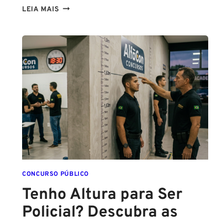
CONCURSOS
LEIA MAIS
PCPE
E
PMPE
2026:
ATÉ
O
FINAL
DESTE
ANO!
CONCURSO PÚBLICO
Tenho Altura para Ser
Policial? Descubra as