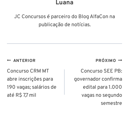
Luana
JC Concursos é parceiro do Blog AlfaCon na
publicação de notícias.
Navegação
ANTERIOR
PRÓXIMO
de
Concurso CRM MT
Concurso SEE PB:
abre inscrições para
governador confirma
Post
190 vagas; salários de
edital para 1.000
até R$ 7,7 mil
vagas no segundo
semestre