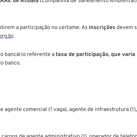
AAE de Atibaia
(Companhia de Saneamento Ambiental), 
tirem a participação no certame. As
inscrições
devem se
rg.br
.
to bancário referente a
taxa de participação, que varia
do banco.
 agente comercial (1 vaga), agente de infraestrutura (1), a
 cargos de agente administrativo (1), operador de telefon