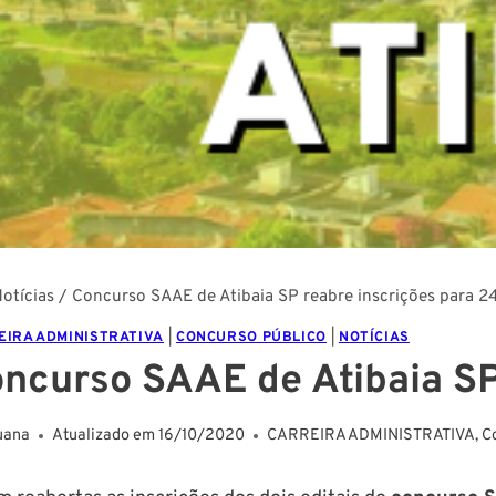
otícias
/
Concurso SAAE de Atibaia SP reabre inscrições para 2
EIRA ADMINISTRATIVA
|
CONCURSO PÚBLICO
|
NOTÍCIAS
ncurso SAAE de Atibaia SP
uana
Atualizado em
16/10/2020
CARREIRA ADMINISTRATIVA
,
C