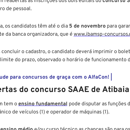
m reabertas as inscrições dos dois editais do
concurso S
ro de pessoal.
a, os candidatos têm até o dia
5 de novembro
para garan
ite da banca organizadora, que é
www.ibamsp-concursos.o
 concluir o cadastro, o candidato deverá imprimir o bole
 limite do prazo, observado o horário de funcionamento 
tude para concursos de graça com o AlfaCon! |
ertas do concurso SAAE de Atibaia
m tem o
ensino fundamental
pode disputar as funções de
nico de veículos (1) e operador de máquinas (1).
a
ensino médio
e/ou curso técnico as chances são para os