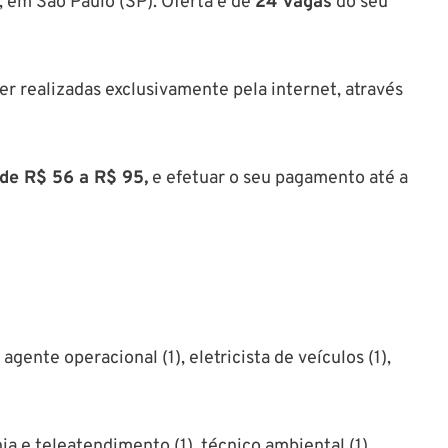
em São Paulo (SP). Oferta é de
24 vagas
do seu
r realizadas exclusivamente pela internet, através
 de R$ 56 a R$ 95,
e efetuar o seu pagamento até a
gente operacional (1), eletricista de veículos (1),
ia e teleatendimento (1), técnico ambiental (1),