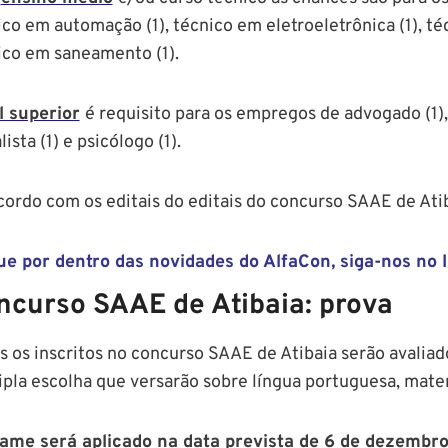
ico em automação (1), técnico em eletroeletrônica (1), t
ico em saneamento (1).
l superior
é requisito para os empregos de advogado (1), c
lista (1) e psicólogo (1).
cordo com os editais do editais do concurso SAAE de Atib
que por dentro das novidades do AlfaCon, siga-nos no 
ncurso SAAE de Atibaia: prova
s os inscritos no concurso SAAE de Atibaia serão avalia
ipla escolha que versarão sobre língua portuguesa, mat
ame será aplicado na data prevista de 6 de dezembr