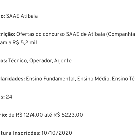
ão
:
SAAE Atibaia
rição
:
Ofertas do concurso SAAE de Atibaia (Companhia d
am a R$ 5,2 mil
os:
Técnico, Operador, Agente
laridades:
Ensino Fundamental, Ensino Médio, Ensino Té
s:
24
io:
de R$ 1274.00 até R$ 5223.00
tura Inscrições:
10/10/2020