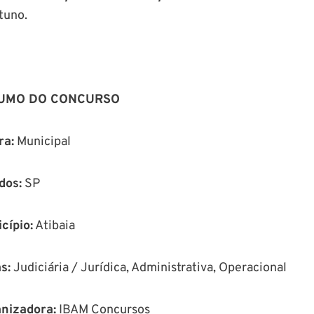
tuno.
UMO DO CONCURSO
ra:
Municipal
dos:
SP
cípio
:
Atibaia
as
:
Judiciária / Jurídica, Administrativa, Operacional
nizadora:
IBAM Concursos