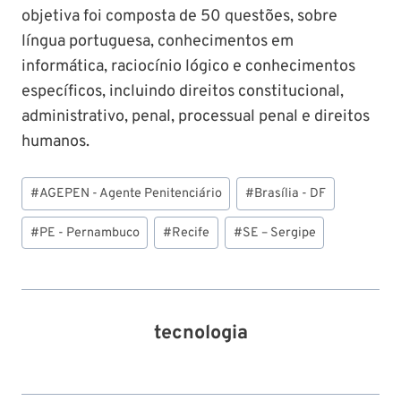
objetiva foi composta de 50 questões, sobre
língua portuguesa, conhecimentos em
informática, raciocínio lógico e conhecimentos
específicos, incluindo direitos constitucional,
administrativo, penal, processual penal e direitos
humanos.
Tags
#
AGEPEN - Agente Penitenciário
#
Brasília - DF
do
Post:
#
PE - Pernambuco
#
Recife
#
SE – Sergipe
tecnologia