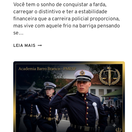
Você tem o sonho de conquistar a farda,
carregar o distintivo e ter a estabilidade
financeira que a carreira policial proporciona,
mas vive com aquele frio na barriga pensando
se…
TENHO
LEIA MAIS
ALTURA
PARA
SER
POLICIAL?
DESCUBRA
AS
NOVAS
REGRAS!
ALTURA
MÍNIMA
PARA
CONCURSO