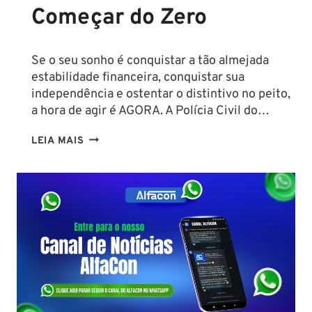
Começar do Zero
Se o seu sonho é conquistar a tão almejada
estabilidade financeira, conquistar sua
independência e ostentar o distintivo no peito,
a hora de agir é AGORA. A Polícia Civil do…
CONCURSO
LEIA MAIS
PC
PA
2026:
COMISSÃO
ORGANIZADORA
FORMADA!
VEJA
VAGAS,
SALÁRIOS
E