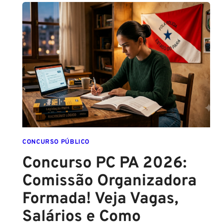
CONTRATO
COM
A
FCC
É
ASSINADO
E
EDITAL
É
IMINENTE!
SALÁRIOS
CHEGAM
CONCURSO PÚBLICO
A
Concurso PC PA 2026:
R$
Comissão Organizadora
43
MIL!
Formada! Veja Vagas,
Salários e Como