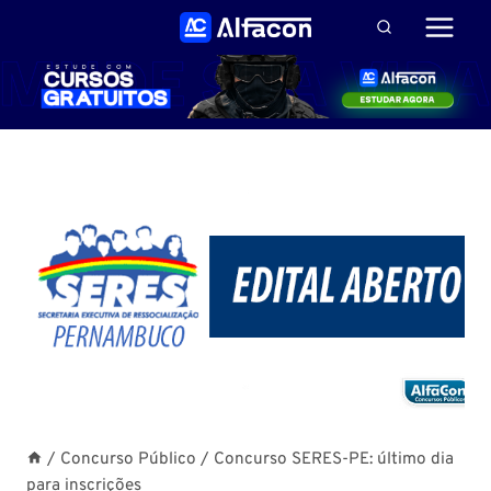
Pular
para
o
Conteúdo
/
Concurso Público
/
Concurso SERES-PE: último dia
para inscrições