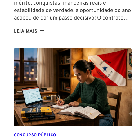
mérito, conquistas financeiras reais e
estabilidade de verdade, a oportunidade do ano
acabou de dar um passo decisivo! O contrato…
CONCURSO
LEIA MAIS
SEFAZ
SC:
CONTRATO
COM
A
FCC
É
ASSINADO
E
EDITAL
É
IMINENTE!
SALÁRIOS
CHEGAM
CONCURSO PÚBLICO