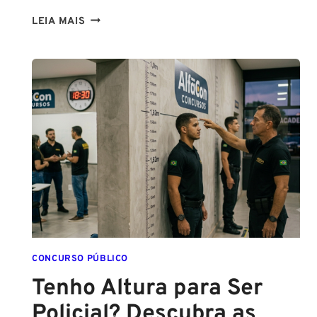
CONCURSOS
LEIA MAIS
PCPE
E
PMPE
2026:
ATÉ
O
FINAL
DESTE
ANO!
CONCURSO PÚBLICO
Tenho Altura para Ser
Policial? Descubra as