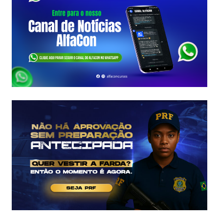
ORGANIZADORA
FORMADA!
VEJA
VAGAS,
SALÁRIOS
E
COMO
COMEÇAR
DO
ZERO