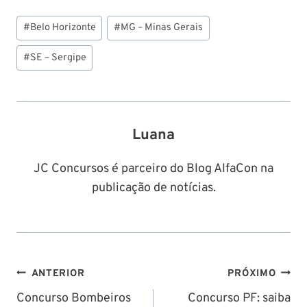
Tags
#
Belo Horizonte
#
MG – Minas Gerais
do
Post:
#
SE – Sergipe
Luana
JC Concursos é parceiro do Blog AlfaCon na
publicação de notícias.
Navegação
ANTERIOR
PRÓXIMO
de
Concurso Bombeiros
Concurso PF: saiba