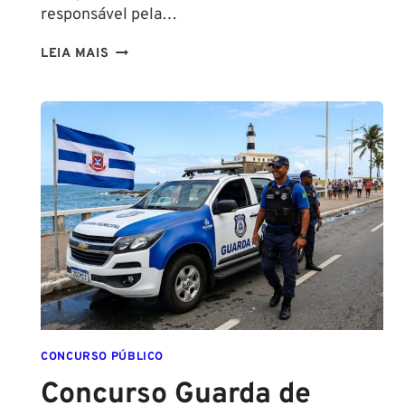
responsável pela…
NA
LEIA MAIS
PMESP,
O
CADETE
SAI
DA
ESCOLA
FORMADO
EM
DIREITO
CONCURSO PÚBLICO
Concurso Guarda de