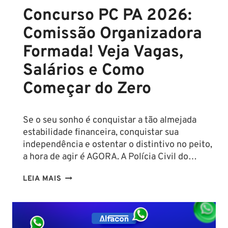
A
Concurso PC PA 2026:
R$
Comissão Organizadora
43
MIL!
Formada! Veja Vagas,
Salários e Como
Começar do Zero
Se o seu sonho é conquistar a tão almejada
estabilidade financeira, conquistar sua
independência e ostentar o distintivo no peito,
a hora de agir é AGORA. A Polícia Civil do…
CONCURSO
LEIA MAIS
PC
PA
2026:
COMISSÃO