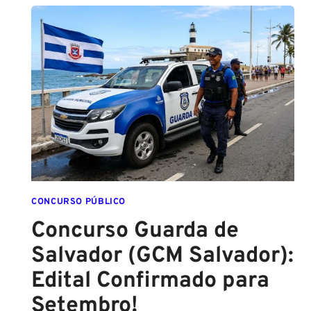
O
CADETE
SAI
DA
ESCOLA
FORMADO
EM
DIREITO
CONCURSO PÚBLICO
Concurso Guarda de
Salvador (GCM Salvador):
Edital Confirmado para
Setembro!