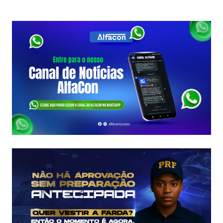
SEFAZ
SC:
CONTRATO
COM
A
FCC
É
ASSINADO
E
EDITAL
É
IMINENTE!
SALÁRIOS
CHEGAM
A
R$
43
MIL!