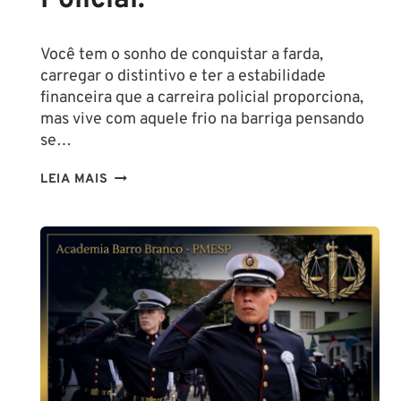
Você tem o sonho de conquistar a farda,
carregar o distintivo e ter a estabilidade
financeira que a carreira policial proporciona,
mas vive com aquele frio na barriga pensando
se…
TENHO
LEIA MAIS
ALTURA
PARA
SER
POLICIAL?
DESCUBRA
AS
NOVAS
REGRAS!
ALTURA
MÍNIMA