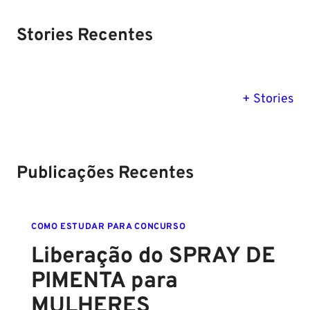
Stories Recentes
PM SE tem
Concurso
Concurso 
previsão para
Polícia Federal:
MG: descu
+ Stories
Setembro de
saiba tudo
tudo sobre
2024
sobre!
edital para
Soldado!
Publicações Recentes
COMO ESTUDAR PARA CONCURSO
Liberação do SPRAY DE
PIMENTA para
MULHERES