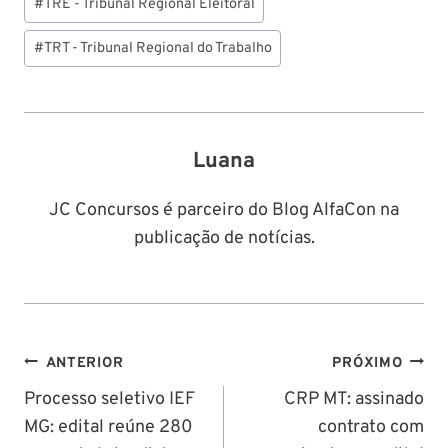
Post:
#
TRE - Tribunal Regional Eleitoral
#
TRT - Tribunal Regional do Trabalho
Luana
JC Concursos é parceiro do Blog AlfaCon na
publicação de notícias.
Navegação
ANTERIOR
PRÓXIMO
de
Processo seletivo IEF
CRP MT: assinado
MG: edital reúne 280
contrato com
Post