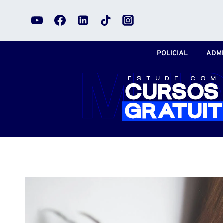
Pular
para
o
Conteúdo
POLICIAL
ADMI